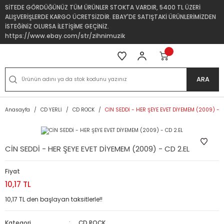
SİTEDE GÖRDÜĞÜNÜZ TÜM ÜRÜNLER STOKTA VARDIR, 5400 TL ÜZERİ
ALIŞVERİŞLERDE KARGO ÜCRETSİZDİR. EBAY'DE SATIŞTAKİ ÜRÜNLERİMİZDEN
İSTEĞİNİZ OLURSA İLETİŞİME GEÇİNİZ.
https://www.ebay.com/str/zihnimuzik
ARA
Anasayfa
CD YERLİ
CD ROCK
CİN SEDDİ - HER ŞEYE EVET DİYEMEM (2009) - C
CİN SEDDİ - HER ŞEYE EVET DİYEMEM (2009) - CD 2.EL
Fiyat
10,17 TL
10,17 TL den başlayan taksitlerle!!
Kategori
CD ROCK