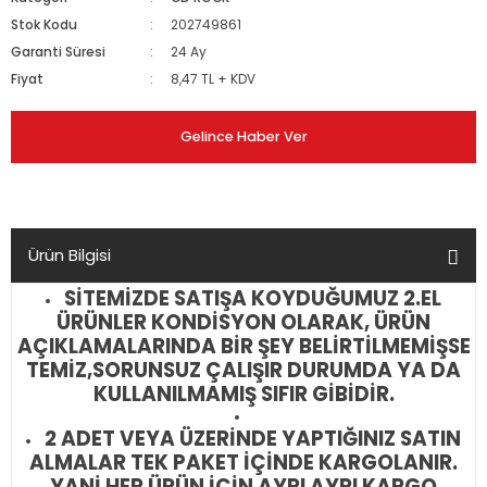
Stok Kodu
202749861
Garanti Süresi
24 Ay
Fiyat
8,47 TL + KDV
Gelince Haber Ver
Ürün Bilgisi
SİTEMİZDE SATIŞA KOYDUĞUMUZ 2.EL
ÜRÜNLER KONDİSYON OLARAK, ÜRÜN
AÇIKLAMALARINDA BİR ŞEY BELİRTİLMEMİŞSE
TEMİZ,SORUNSUZ ÇALIŞIR DURUMDA YA DA
KULLANILMAMIŞ SIFIR GİBİDİR.
2 ADET VEYA ÜZERİNDE YAPTIĞINIZ SATIN
ALMALAR TEK PAKET İÇİNDE KARGOLANIR.
YANİ HER ÜRÜN İÇİN AYRI AYRI KARGO