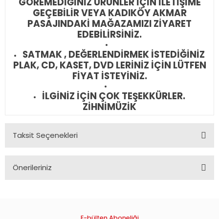
GÖREMEDİĞİNİZ ÜRÜNLER İÇİN İLETİŞİME
GEÇEBİLİR VEYA KADIKÖY AKMAR
PASAJINDAKİ MAĞAZAMIZI ZİYARET
EDEBİLİRSİNİZ.
SATMAK , DEĞERLENDİRMEK İSTEDİĞİNİZ
PLAK, CD, KASET, DVD LERİNİZ İÇİN LÜTFEN
FİYAT İSTEYİNİZ.
İLGİNİZ İÇİN ÇOK TEŞEKKÜRLER.
ZİHNİMÜZİK
Taksit Seçenekleri
Önerileriniz
Bu ürünün fiyat bilgisi, resim, ürün açıklamalarında ve diğer
konularda yetersiz gördüğünüz noktaları öneri formunu
kullanarak tarafımıza iletebilirsiniz.
Görüş ve önerileriniz için teşekkür ederiz.
E-bülten Aboneliği