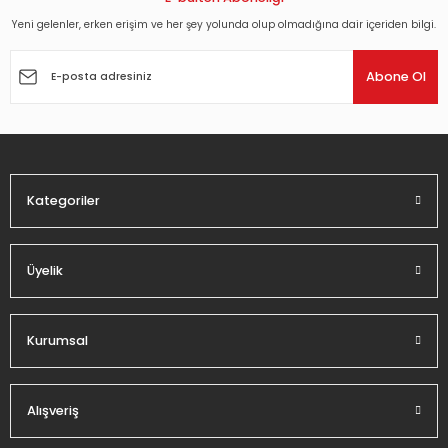
Yeni gelenler, erken erişim ve her şey yolunda olup olmadığına dair içeriden bilgi.
Ürün resmi kalitesiz, bozuk veya görüntülenemiyor.
Ürün açıklamasında eksik bilgiler bulunuyor.
Abone Ol
Ürün bilgilerinde hatalar bulunuyor.
Ürün fiyatı diğer sitelerden daha pahalı.
Bu ürüne benzer farklı alternatifler olmalı.
Kategoriler
Üyelik
Gönder
Kurumsal
Alışveriş