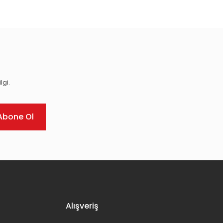
lgi.
Abone Ol
Alışveriş