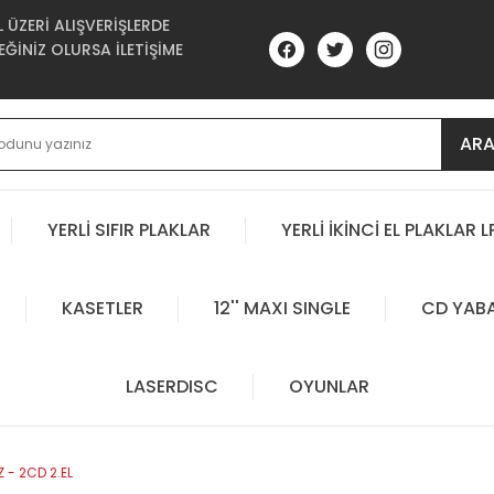
ÜZERİ ALIŞVERİŞLERDE
ĞİNİZ OLURSA İLETİŞİME
AR
YERLİ SIFIR PLAKLAR
YERLİ İKİNCİ EL PLAKLAR L
KASETLER
12'' MAXI SINGLE
CD YAB
LASERDISC
OYUNLAR
- 2CD 2.EL