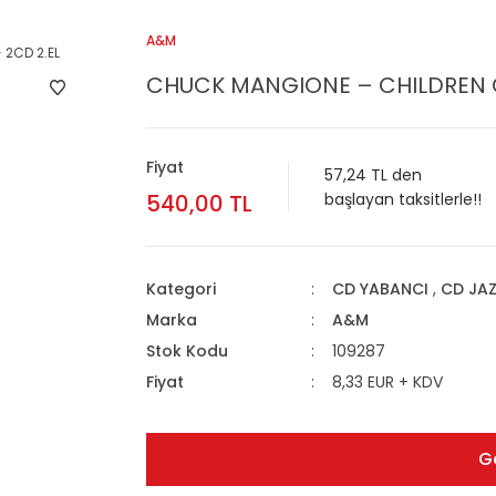
A&M
CHUCK MANGIONE – CHILDREN O
Fiyat
57,24 TL den
540,00 TL
başlayan taksitlerle!!
Kategori
CD YABANCI
,
CD JA
Marka
A&M
Stok Kodu
109287
Fiyat
8,33 EUR + KDV
G