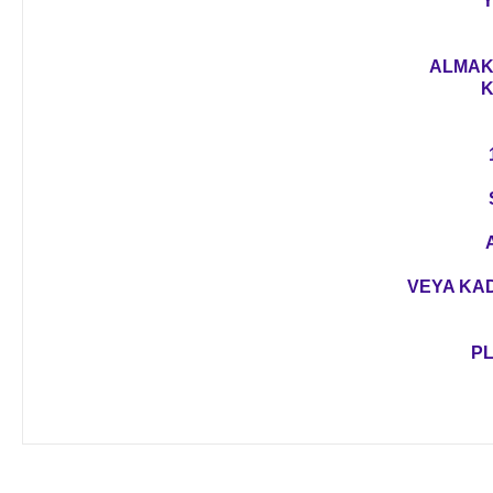
Y
ALMAK 
K
VEYA KAD
PL
Bu ürünün fiyat bilgisi, resim, ürün açıklamalarında ve diğer 