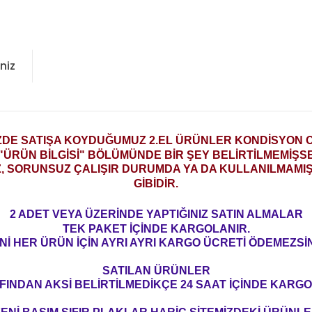
niz
ZDE SATIŞA KOYDUĞUMUZ 2.EL ÜRÜNLER KONDİSYON
"ÜRÜN BİLGİSİ" BÖLÜMÜNDE BİR ŞEY BELİRTİLMEMİŞS
Z, SORUNSUZ ÇALIŞIR DURUMDA YA DA KULLANILMAMIŞ 
GİBİDİR.
2 ADET VEYA ÜZERİNDE YAPTIĞINIZ SATIN ALMALAR
TEK PAKET İÇİNDE KARGOLANIR.
Nİ HER ÜRÜN İÇİN AYRI AYRI KARGO ÜCRETİ ÖDEMEZSİN
SATILAN ÜRÜNLER
FINDAN AKSİ BELİRTİLMEDİKÇE 24 SAAT İÇİNDE KARGO