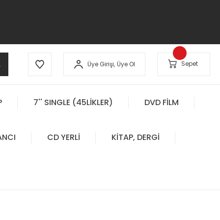
A
Sepet
Üye Girişi,
Üye Ol
P
7'' SINGLE (45LİKLER)
DVD FİLM
ANCI
CD YERLİ
KİTAP, DERGİ