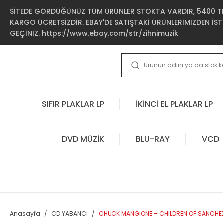
SİTEDE GÖRDÜĞÜNÜZ TÜM ÜRÜNLER STOKTA VARDIR, 5400 TL 
KARGO ÜCRETSİZDİR. EBAY'DE SATIŞTAKİ ÜRÜNLERİMİZDEN İSTE
GEÇİNİZ. https://www.ebay.com/str/zihnimuzik
SIFIR PLAKLAR LP
İKİNCİ EL PLAKLAR LP
DVD MÜZİK
BLU-RAY
VCD
Anasayfa
CD YABANCI
CHUCK MANGIONE – CHILDREN OF SANCHEZ 