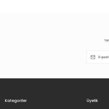
Görüş ve önerileriniz için teşekkür ederiz.
Ürün resmi kalitesiz, bozuk veya görüntülenemiyor.
Ürün açıklamasında eksik bilgiler bulunuyor.
Ürün bilgilerinde hatalar bulunuyor.
Yen
Ürün fiyatı diğer sitelerden daha pahalı.
Bu ürüne benzer farklı alternatifler olmalı.
Kategoriler
Üyelik