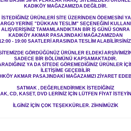
ENİ BASIM SIFIR PLAKLAR HARİÇ SİTEMİZDEKİ ÜRÜNL
KADIKÖY MAĞAZAMIZDA DEĞİLDİR.
İSTEDİĞİNİZ ÜRÜNLERİ SİTE ÜZERİNDEN ÖDEMESİNİ 
ARGO YERİNE "DÜKKAN TESLİM" SEÇENEĞİNİ KULLAN
ALIŞVERİŞİNİZ TAMAMLANDIKTAN BİR İŞ GÜNÜ SONRA
KADIKÖY AKMAR PASAJINDAKİ MAĞAZAMIZDAN
12:00 - 19:00 SAATLERİ ARASINDA TESLİM ALABİLİRSİNİZ
SİTEMİZDE GÖRDÜĞÜNÜZ ÜRÜNLER ELDEKİ ARŞİVİMİZİ
SADECE BİR BÖLÜMÜNÜ KAPSAMAKTADIR.
ARADIĞINIZ YA DA SİTEDE GÖREMEDİĞİNİZ ÜRÜNLER İÇİ
İLETİŞİME GEÇEBİLİR
IKÖY AKMAR PASAJINDAKİ MAĞAZAMIZI ZİYARET EDEBİ
SATMAK , DEĞERLENDİRMEK İSTEDİĞİNİZ
AK, CD, KASET, DVD LERİNİZ İÇİN LÜTFEN FİYAT İSTEYİN
İLGİNİZ İÇİN ÇOK TEŞEKKÜRLER. ZİHNİMÜZİK
konularda yetersiz gördüğünüz noktaları öneri formunu kullanarak tarafım