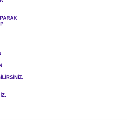
ER
YAPARAK
IP
.
N
N
LİRSİNİZ.
İZ.
ıza iletebilirsiniz.