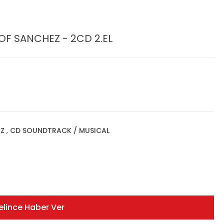
F SANCHEZ - 2CD 2.EL
ZZ
,
CD SOUNDTRACK / MUSICAL
elince Haber Ver