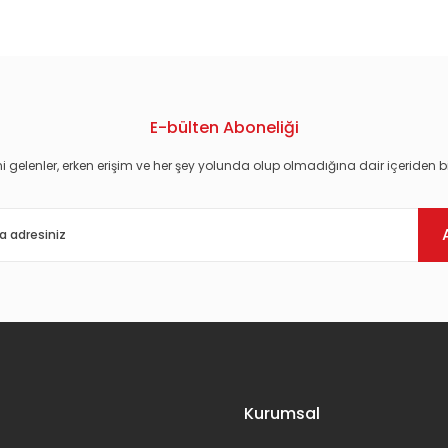
E-bülten Aboneliği
i gelenler, erken erişim ve her şey yolunda olup olmadığına dair içeriden bi
Gönder
Kurumsal