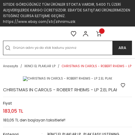
SİTEDE GÖRDÜĞÜNÜZ TÜM ÜRÜNLER STOKTA VARDIR, 5400 TL ÜZERİ
ALIŞVERİŞLERDE KARGO ÜCRETSİZDİR. EBAY'DE SATIŞTAKİ ÜRÜNLERİMİZDEN
İSTEĞİNİZ OLURSA İLETİŞİME GEÇİNİZ.
https://www.ebay.com/str/zihnimuzik
ARA
Anasayfa
İKİNCİ EL PLAKLAR LP
CHRISTMAS IN CAROLS - ROBERT RHEIMS - LP 2.
CHRISTMAS IN CAROLS - ROBERT RHEIMS - LP 2.EL PLAK
Fiyat
183,05 TL
183,05 TL den başlayan taksitlerle!!
Kategori
İKİNCİ EL PLAKLAR LP
,
PLAK EASY LISTENING,