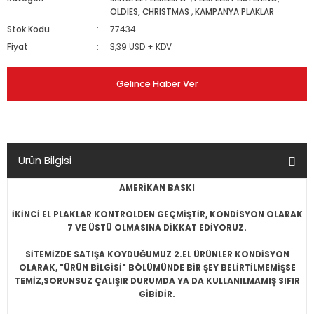
OLDIES, CHRISTMAS
,
KAMPANYA PLAKLAR
Stok Kodu
77434
Fiyat
3,39 USD + KDV
Gelince Haber Ver
Ürün Bilgisi
AMERİKAN BASKI
İKİNCİ EL PLAKLAR KONTROLDEN GEÇMİŞTİR, KONDİSYON OLARAK
7 VE ÜSTÜ OLMASINA DİKKAT EDİYORUZ.
SİTEMİZDE SATIŞA KOYDUĞUMUZ 2.EL ÜRÜNLER KONDİSYON
OLARAK, "ÜRÜN BİLGİSİ" BÖLÜMÜNDE BİR ŞEY BELİRTİLMEMİŞSE
TEMİZ,SORUNSUZ ÇALIŞIR DURUMDA YA DA KULLANILMAMIŞ SIFIR
GİBİDİR.