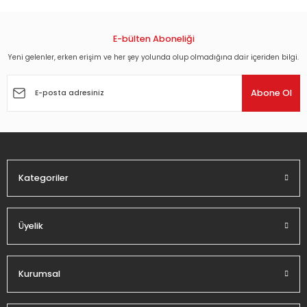
konularda yetersiz gördüğünüz noktaları öneri formunu
kullanarak tarafımıza iletebilirsiniz.
Görüş ve önerileriniz için teşekkür ederiz.
E-bülten Aboneliği
Yeni gelenler, erken erişim ve her şey yolunda olup olmadığına dair içeriden bilgi.
Ürün resmi kalitesiz, bozuk veya görüntülenemiyor.
Ürün açıklamasında eksik bilgiler bulunuyor.
Abone Ol
Ürün bilgilerinde hatalar bulunuyor.
Ürün fiyatı diğer sitelerden daha pahalı.
Bu ürüne benzer farklı alternatifler olmalı.
Kategoriler
Üyelik
Gönder
Kurumsal