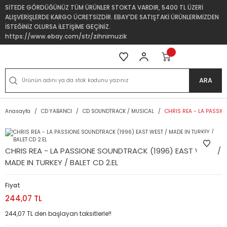
SİTEDE GÖRDÜĞÜNÜZ TÜM ÜRÜNLER STOKTA VARDIR, 5400 TL ÜZERİ
ALIŞVERİŞLERDE KARGO ÜCRETSİZDİR. EBAY'DE SATIŞTAKİ ÜRÜNLERİMİZDEN
İSTEĞİNİZ OLURSA İLETİŞİME GEÇİNİZ.
https://www.ebay.com/str/zihnimuzik
ARA
Anasayfa
CD YABANCI
CD SOUNDTRACK / MUSICAL
CHRIS REA - LA PASSION
CHRIS REA - LA PASSIONE SOUNDTRACK (1996) EAST WEST /
MADE IN TURKEY / BALET CD 2.EL
Fiyat
244,07 TL
244,07 TL den başlayan taksitlerle!!