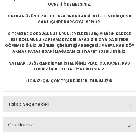
ÜCRETİ ÖDEMEZSİNİZ.
SATILAN ÜRÜNLER ALICI TARAFINDAN AKSİ BELİRTİLMEDİKÇE 24
SAAT İÇİNDE KARGOYA VERİLİR.
SİTEMİZDE GÖRDÜĞÜNÜZ ÜRÜNLER ELDEKİ ARŞİVİMİZİN SADECE
BİR BÖLÜMÜNÜ KAPSAMAKTADIR. ARADIĞINIZ YA DA SİTEDE
GÖREMEDİĞİNİZ ÜRÜNLER İÇİN İLETİŞİME GEÇEBİLİR VEYA KADIKÖY
AKMAR PASAJINDAKİ MAĞAZAMIZI ZİYARET EDEBİLİRSİNİZ.
SATMAK , DEĞERLENDİRMEK İSTEDİĞİNİZ PLAK, CD, KASET, DVD
LERİNİZ İÇİN LÜTFEN FİYAT İSTEYİNİZ.
İLGİNİZ İÇİN ÇOK TEŞEKKÜRLER. ZİHNİMÜZİK
Taksit Seçenekleri
Önerileriniz
Bu ürünün fiyat bilgisi, resim, ürün açıklamalarında ve diğer