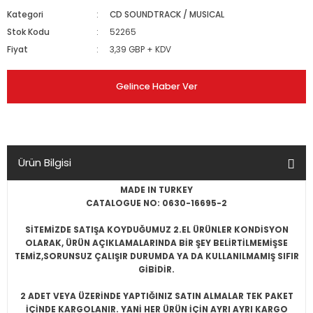
Kategori
CD SOUNDTRACK / MUSICAL
Stok Kodu
52265
Fiyat
3,39 GBP + KDV
Gelince Haber Ver
Ürün Bilgisi
MADE IN TURKEY
CATALOGUE NO: 0630-16695-2
SİTEMİZDE SATIŞA KOYDUĞUMUZ 2.EL ÜRÜNLER KONDİSYON
OLARAK, ÜRÜN AÇIKLAMALARINDA BİR ŞEY BELİRTİLMEMİŞSE
TEMİZ,SORUNSUZ ÇALIŞIR DURUMDA YA DA KULLANILMAMIŞ SIFIR
GİBİDİR.
2 ADET VEYA ÜZERİNDE YAPTIĞINIZ SATIN ALMALAR TEK PAKET
İÇİNDE KARGOLANIR. YANİ HER ÜRÜN İÇİN AYRI AYRI KARGO