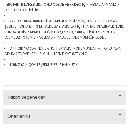
TERCİHİNİ BİLDİREBİLİR. TOPLU ÖDEME VE KARGO İÇİN MESAJ ATMANIZ İYİ
OLUR, DİYALOG İYİDİR.
KARGO FİRMALARININ FİYATLARI HEM İNDİRİMİM, HEM DE HER ZAMAN
ŞUBEYE TESLİM ETTİĞİM HALDE BAZI ALICILAR İÇİN PAHALI OLABİLMEKTEDİR,
BUNDA BENİM YAPABİLECEĞİM BİR ŞEY YOK, KARGO FİYATI YÜZÜNDEN
OLUMSUZ YORUM BIRAKILMASINI KABUL ETMEK MÜMKÜN DEĞİL .
GİTTİGİDİYOR'DA HEM SATICI HEM ALICI KONUMUNDAYIM, TOPLU PLAK,
CD, KASET, DVD LERİNİZ İÇİN LÜTFEN FİYAT İSTEYİNİZ.
İLGİNİZ İÇİN ÇOK TEŞEKKÜRLER. ZİHNİMÜZİK
Taksit Seçenekleri
Önerileriniz
Bu ürünün fiyat bilgisi, resim, ürün açıklamalarında ve diğer