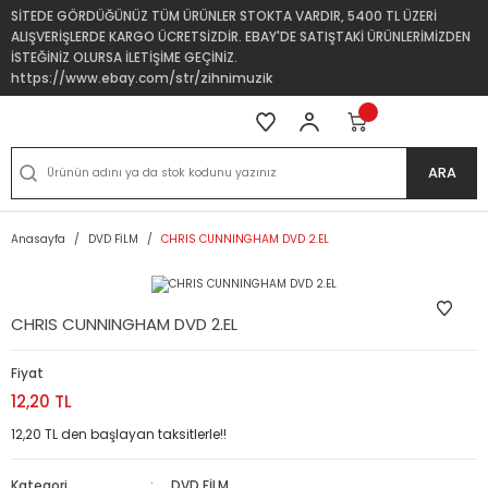
SİTEDE GÖRDÜĞÜNÜZ TÜM ÜRÜNLER STOKTA VARDIR, 5400 TL ÜZERİ
ALIŞVERİŞLERDE KARGO ÜCRETSİZDİR. EBAY'DE SATIŞTAKİ ÜRÜNLERİMİZDEN
İSTEĞİNİZ OLURSA İLETİŞİME GEÇİNİZ.
https://www.ebay.com/str/zihnimuzik
ARA
Anasayfa
DVD FİLM
CHRIS CUNNINGHAM DVD 2.EL
CHRIS CUNNINGHAM DVD 2.EL
Fiyat
12,20 TL
12,20 TL den başlayan taksitlerle!!
Kategori
DVD FİLM