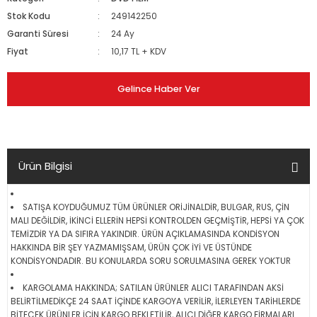
Stok Kodu
249142250
Garanti Süresi
24 Ay
Fiyat
10,17 TL + KDV
Gelince Haber Ver
Ürün Bilgisi
SATIŞA KOYDUĞUMUZ TÜM ÜRÜNLER ORİJİNALDİR, BULGAR, RUS, ÇİN
MALI DEĞİLDİR, İKİNCİ ELLERİN HEPSİ KONTROLDEN GEÇMİŞTİR, HEPSİ YA ÇOK
TEMİZDİR YA DA SIFIRA YAKINDIR. ÜRÜN AÇIKLAMASINDA KONDİSYON
HAKKINDA BİR ŞEY YAZMAMIŞSAM, ÜRÜN ÇOK İYİ VE ÜSTÜNDE
KONDİSYONDADIR. BU KONULARDA SORU SORULMASINA GEREK YOKTUR
KARGOLAMA HAKKINDA; SATILAN ÜRÜNLER ALICI TARAFINDAN AKSİ
BELİRTİLMEDİKÇE 24 SAAT İÇİNDE KARGOYA VERİLİR, İLERLEYEN TARİHLERDE
BİTECEK ÜRÜNLER İÇİN KARGO BEKLETİLİR, ALICI DİĞER KARGO FİRMALARI