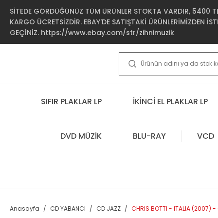
SİTEDE GÖRDÜĞÜNÜZ TÜM ÜRÜNLER STOKTA VARDIR, 5400 TL 
KARGO ÜCRETSİZDİR. EBAY'DE SATIŞTAKİ ÜRÜNLERİMİZDEN İSTE
GEÇİNİZ. https://www.ebay.com/str/zihnimuzik
SIFIR PLAKLAR LP
İKİNCİ EL PLAKLAR LP
DVD MÜZİK
BLU-RAY
VCD
Anasayfa
CD YABANCI
CD JAZZ
CHRIS BOTTI - ITALIA (2007) - 