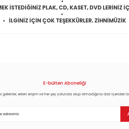
 İSTEDİĞİNİZ PLAK, CD, KASET, DVD LERİNİZ İÇ
İLGİNİZ İÇİN ÇOK TEŞEKKÜRLER. ZİHNİMÜZİK
konularda yetersiz gördüğünüz noktaları öneri formunu kullanarak tarafım
E-bülten Aboneliği
i gelenler, erken erişim ve her şey yolunda olup olmadığına dair içeriden bi