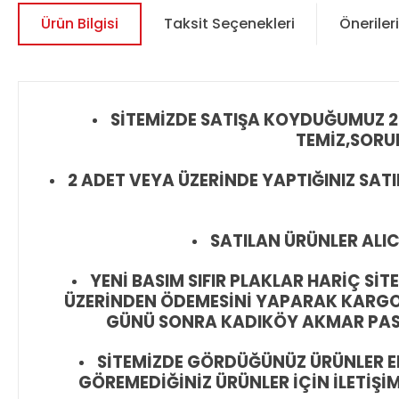
Ürün Bilgisi
Taksit Seçenekleri
Önerileri
SİTEMİZDE SATIŞA KOYDUĞUMUZ 2
TEMİZ,SORUN
2 ADET VEYA ÜZERİNDE YAPTIĞINIZ SAT
SATILAN ÜRÜNLER ALIC
YENİ BASIM SIFIR PLAKLAR HARİÇ S
ÜZERİNDEN ÖDEMESİNİ YAPARAK KARGO Y
GÜNÜ SONRA KADIKÖY AKMAR PASAJ
SİTEMİZDE GÖRDÜĞÜNÜZ ÜRÜNLER EL
GÖREMEDİĞİNİZ ÜRÜNLER İÇİN İLETİŞİ