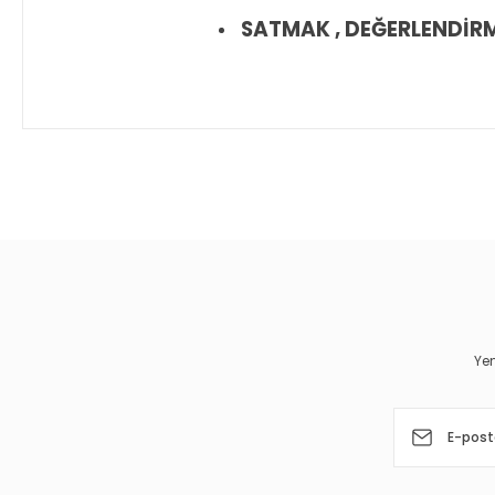
SATMAK , DEĞERLENDİRMEK
Bu ürünün fiyat bilgisi, resim, ürün açıklamalarında ve diğer 
Görüş ve önerileriniz için teşekkür ederiz.
Ürün resmi kalitesiz, bozuk veya görüntülenemiyor.
Ürün açıklamasında eksik bilgiler bulunuyor.
Ürün bilgilerinde hatalar bulunuyor.
Yen
Ürün fiyatı diğer sitelerden daha pahalı.
Bu ürüne benzer farklı alternatifler olmalı.