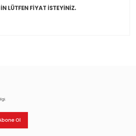
İN LÜTFEN FİYAT İSTEYİNİZ.
ıza iletebilirsiniz.
lgi.
Abone Ol