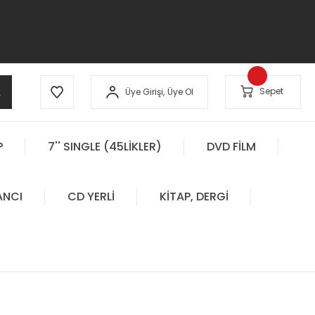
A
Sepet
Üye Girişi,
Üye Ol
P
7'' SINGLE (45LİKLER)
DVD FİLM
ANCI
CD YERLİ
KİTAP, DERGİ