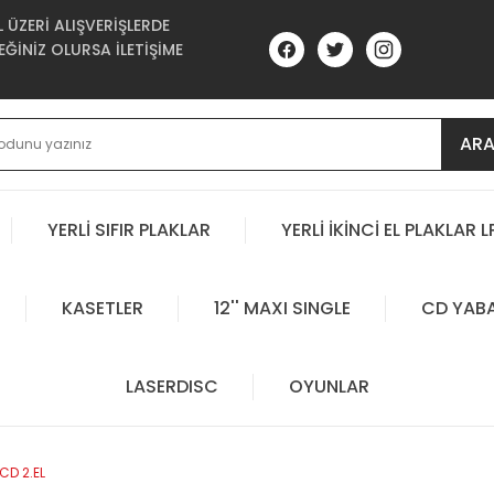
ÜZERİ ALIŞVERİŞLERDE
ĞİNİZ OLURSA İLETİŞİME
AR
YERLİ SIFIR PLAKLAR
YERLİ İKİNCİ EL PLAKLAR L
KASETLER
12'' MAXI SINGLE
CD YAB
LASERDISC
OYUNLAR
CD 2.EL