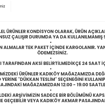
niz
.EL ÜRÜNLER KONDİSYON OLARAK, ÜRÜN AÇIKLAM
SUZ ÇALIŞIR DURUMDA YA DA KULLANILMAMIŞ SI
IN ALMALAR TEK PAKET İÇİNDE KARGOLANIR. YAN
ÖDEMEZSİNİZ.
I TARAFINDAN AKSİ BELİRTİLMEDİKÇE 24 SAAT 
İTEMİZDEKİ ÜRÜNLER KADIKÖY MAĞAZAMIZDA DEĞİ
ERİNE "DÜKKAN TESLİM" SEÇENEĞİNİ KULLANIP
INDAKİ MAĞAZAMIZDAN 12:00 - 19:00 SAATLERİ
DEKİ ARŞİVİMİZİN SADECE BİR BÖLÜMÜNÜ KAPS
ME GEÇEBİLİR VEYA KADIKÖY AKMAR PASAJINDAK