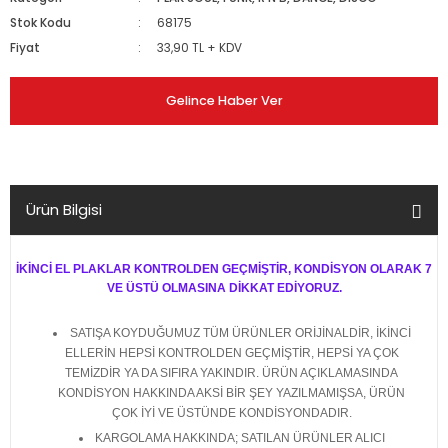
Stok Kodu
68175
Fiyat
33,90 TL + KDV
Gelince Haber Ver
Ürün Bilgisi
İKİNCİ EL PLAKLAR KONTROLDEN GEÇMİŞTİR, KONDİSYON OLARAK 7
VE ÜSTÜ OLMASINA DİKKAT EDİYORUZ.
SATIŞA KOYDUĞUMUZ TÜM ÜRÜNLER ORİJİNALDİR, İKİNCİ
ELLERİN HEPSİ KONTROLDEN GEÇMİŞTİR, HEPSİ YA ÇOK
TEMİZDİR YA DA SIFIRA YAKINDIR. ÜRÜN AÇIKLAMASINDA
KONDİSYON HAKKINDA AKSİ BİR ŞEY YAZILMAMIŞSA, ÜRÜN
ÇOK İYİ VE ÜSTÜNDE KONDİSYONDADIR.
KARGOLAMA HAKKINDA; SATILAN ÜRÜNLER ALICI