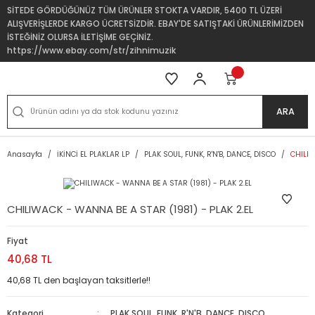
SİTEDE GÖRDÜĞÜNÜZ TÜM ÜRÜNLER STOKTA VARDIR, 5400 TL ÜZERİ
ALIŞVERİŞLERDE KARGO ÜCRETSİZDİR. EBAY'DE SATIŞTAKİ ÜRÜNLERİMİZDEN
İSTEĞİNİZ OLURSA İLETİŞİME GEÇİNİZ.
https://www.ebay.com/str/zihnimuzik
ARA
Anasayfa
İKİNCİ EL PLAKLAR LP
PLAK SOUL, FUNK, R'N'B, DANCE, DISCO
CHILIW
CHILIWACK - WANNA BE A STAR (1981) - PLAK 2.EL
Fiyat
40,68 TL
40,68 TL den başlayan taksitlerle!!
Kategori
PLAK SOUL, FUNK, R'N'B, DANCE, DISCO