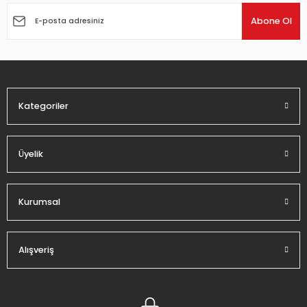
Ürün açıklamasında eksik bilgiler bulunuyor.
Abone Ol
Ürün bilgilerinde hatalar bulunuyor.
Ürün fiyatı diğer sitelerden daha pahalı.
Bu ürüne benzer farklı alternatifler olmalı.
Kategoriler
Üyelik
Gönder
Kurumsal
Alışveriş