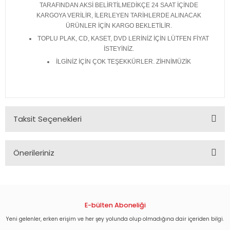
TARAFINDAN AKSİ BELİRTİLMEDİKÇE 24 SAAT İÇİNDE
KARGOYA VERİLİR, İLERLEYEN TARİHLERDE ALINACAK
ÜRÜNLER İÇİN KARGO BEKLETİLİR.
TOPLU PLAK, CD, KASET, DVD LERİNİZ İÇİN LÜTFEN FİYAT
İSTEYİNİZ.
İLGİNİZ İÇİN ÇOK TEŞEKKÜRLER. ZİHNİMÜZİK
Taksit Seçenekleri
Önerileriniz
Bu ürünün fiyat bilgisi, resim, ürün açıklamalarında ve diğer
konularda yetersiz gördüğünüz noktaları öneri formunu
kullanarak tarafımıza iletebilirsiniz.
Görüş ve önerileriniz için teşekkür ederiz.
E-bülten Aboneliği
Yeni gelenler, erken erişim ve her şey yolunda olup olmadığına dair içeriden bilgi.
Ürün resmi kalitesiz, bozuk veya görüntülenemiyor.