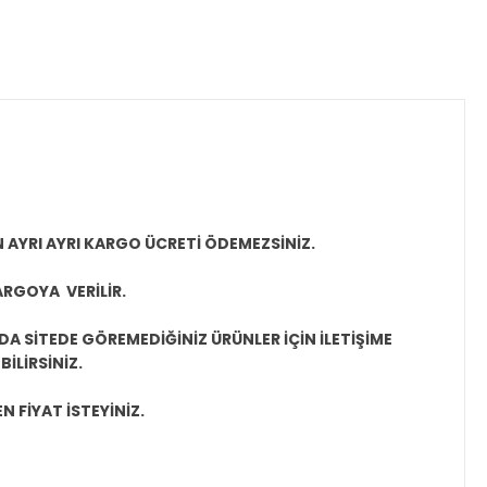
N AYRI AYRI KARGO ÜCRETİ ÖDEMEZSİNİZ.
ARGOYA VERİLİR.
A SİTEDE GÖREMEDİĞİNİZ ÜRÜNLER İÇİN İLETİŞİME
İLİRSİNİZ.
N FİYAT İSTEYİNİZ.