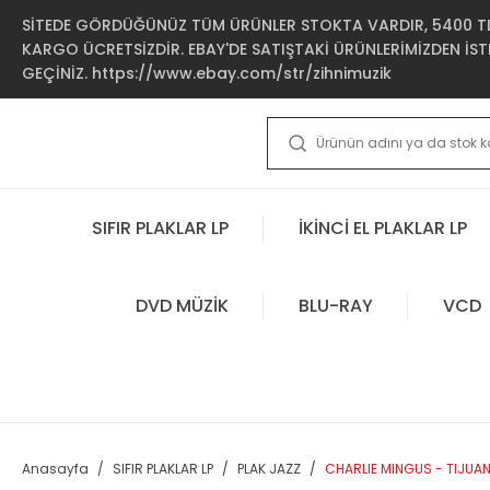
SİTEDE GÖRDÜĞÜNÜZ TÜM ÜRÜNLER STOKTA VARDIR, 5400 TL 
KARGO ÜCRETSİZDİR. EBAY'DE SATIŞTAKİ ÜRÜNLERİMİZDEN İSTE
GEÇİNİZ. https://www.ebay.com/str/zihnimuzik
SIFIR PLAKLAR LP
İKİNCİ EL PLAKLAR LP
DVD MÜZİK
BLU-RAY
VCD
Anasayfa
SIFIR PLAKLAR LP
PLAK JAZZ
CHARLIE MINGUS - TIJUAN