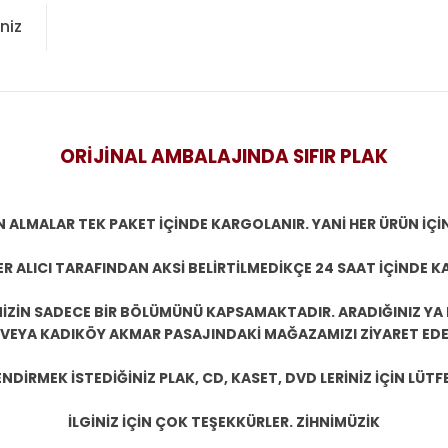
niz
ORİJİNAL AMBALAJINDA SIFIR PLAK
N ALMALAR TEK PAKET İÇİNDE KARGOLANIR. YANİ HER ÜRÜN İÇİ
R ALICI TARAFINDAN AKSİ BELİRTİLMEDİKÇE 24 SAAT İÇİNDE K
ZİN SADECE BİR BÖLÜMÜNÜ KAPSAMAKTADIR. ARADIĞINIZ YA D
 VEYA KADIKÖY AKMAR PASAJINDAKİ MAĞAZAMIZI ZİYARET EDEB
DİRMEK İSTEDİĞİNİZ PLAK, CD, KASET, DVD LERİNİZ İÇİN LÜTFE
İLGİNİZ İÇİN ÇOK TEŞEKKÜRLER. ZİHNİMÜZİK