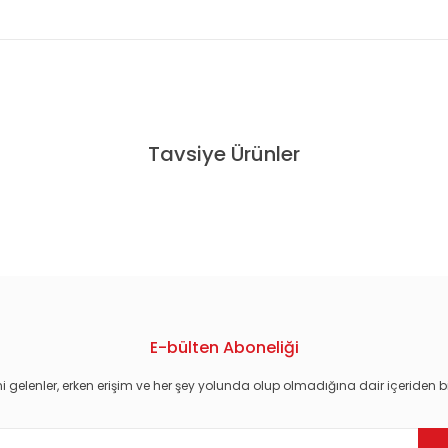
konularda yetersiz gördüğünüz noktaları öneri formunu kullanarak tarafım
Tavsiye Ürünler
 EXPANDED EDITION SIFIR PLAK
E-bülten Aboneliği
i gelenler, erken erişim ve her şey yolunda olup olmadığına dair içeriden bi
Gönder