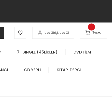
A
Sepet
Üye Girişi,
Üye Ol
P
7'' SINGLE (45LİKLER)
DVD FİLM
ANCI
CD YERLİ
KİTAP, DERGİ