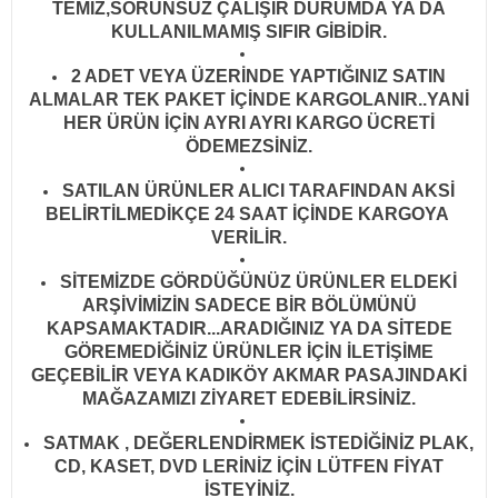
TEMİZ,SORUNSUZ ÇALIŞIR DURUMDA YA DA
KULLANILMAMIŞ SIFIR GİBİDİR
.
2 ADET VEYA ÜZERİNDE YAPTIĞINIZ SATIN
ALMALAR TEK PAKET İÇİNDE KARGOLANIR..YANİ
HER ÜRÜN İÇİN AYRI AYRI KARGO ÜCRETİ
ÖDEMEZSİNİZ.
SATILAN ÜRÜNLER ALICI TARAFINDAN AKSİ
BELİRTİLMEDİKÇE 24 SAAT İÇİNDE KARGOYA
VERİLİR
.
SİTEMİZDE GÖRDÜĞÜNÜZ ÜRÜNLER ELDEKİ
ARŞİVİMİZİN SADECE BİR BÖLÜMÜNÜ
KAPSAMAKTADIR...ARADIĞINIZ YA DA SİTEDE
GÖREMEDİĞİNİZ ÜRÜNLER İÇİN İLETİŞİME
GEÇEBİLİR VEYA KADIKÖY AKMAR PASAJINDAKİ
MAĞAZAMIZI ZİYARET EDEBİLİRSİNİZ.
SATMAK , DEĞERLENDİRMEK İSTEDİĞİNİZ PLAK,
CD, KASET, DVD LERİNİZ İÇİN LÜTFEN FİYAT
İSTEYİNİZ.