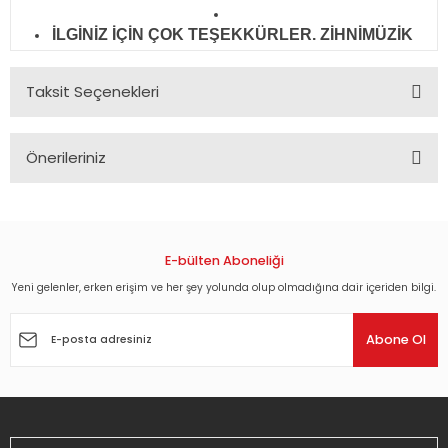
İLGİNİZ İÇİN ÇOK TEŞEKKÜRLER. ZİHNİMÜZİK
Taksit Seçenekleri
Önerileriniz
Bu ürünün fiyat bilgisi, resim, ürün açıklamalarında ve diğer
konularda yetersiz gördüğünüz noktaları öneri formunu
kullanarak tarafımıza iletebilirsiniz.
Görüş ve önerileriniz için teşekkür ederiz.
E-bülten Aboneliği
Yeni gelenler, erken erişim ve her şey yolunda olup olmadığına dair içeriden bilgi.
Ürün resmi kalitesiz, bozuk veya görüntülenemiyor.
Ürün açıklamasında eksik bilgiler bulunuyor.
Abone Ol
Ürün bilgilerinde hatalar bulunuyor.
Ürün fiyatı diğer sitelerden daha pahalı.
Bu ürüne benzer farklı alternatifler olmalı.