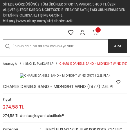
SİTEDE GÖRDÜĞÜNÜZ TÜM ÜRÜNLER STOKTA VARDIR, 5400 TL ÜZERİ
ALIŞVERİŞLERDE KARGO ÜCRETSİZDİR. EBAY'DE SATIŞTAKİ ÜRÜNLERİMİZDEN
İSTEĞİNİZ OLURSA İLETİŞİME GEÇİNİZ.
https://www.ebay.com/str/zihnimuzik
ARA
Anasayfa
İKİNCİ EL PLAKLAR LP
CHARLIE DANIELS BAND - MIDNIGHT WIND (1977)
CHARLIE DANIELS BAND - MIDNIGHT WIND (1977) 2.EL PLAK
Fiyat
274,58 TL
274,58 TL den başlayan taksitlerle!!
Kategori
İKİNCİ EL PLAKLAR LP
,
PLAK POP ROCK, CLASSIC