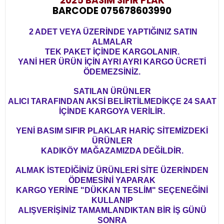
2025 BASIM
SIFIR PLAK
BARCODE 075678603990
2 ADET VEYA ÜZERİNDE YAPTIĞINIZ SATIN
ALMALAR
TEK PAKET İÇİNDE KARGOLANIR.
YANİ HER ÜRÜN İÇİN AYRI AYRI KARGO ÜCRETİ
ÖDEMEZSİNİZ.
SATILAN ÜRÜNLER
ALICI TARAFINDAN AKSİ BELİRTİLMEDİKÇE 24 SAAT
İÇİNDE KARGOYA VERİLİR.
YENİ BASIM SIFIR PLAKLAR HARİÇ SİTEMİZDEKİ
ÜRÜNLER
KADIKÖY MAĞAZAMIZDA DEĞİLDİR.
ALMAK İSTEDİĞİNİZ ÜRÜNLERİ SİTE ÜZERİNDEN
ÖDEMESİNİ YAPARAK
KARGO YERİNE "DÜKKAN TESLİM" SEÇENEĞİNİ
KULLANIP
ALIŞVERİŞİNİZ TAMAMLANDIKTAN BİR İŞ GÜNÜ
SONRA