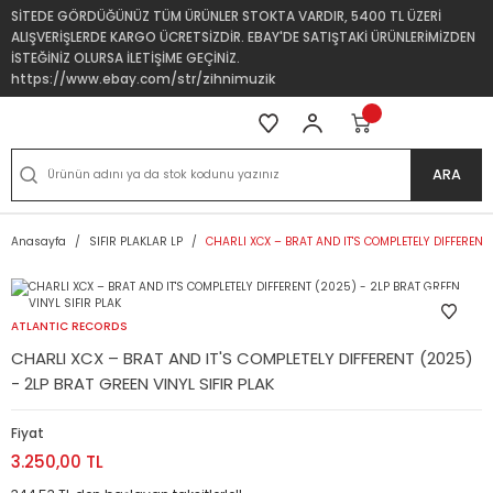
SİTEDE GÖRDÜĞÜNÜZ TÜM ÜRÜNLER STOKTA VARDIR, 5400 TL ÜZERİ
ALIŞVERİŞLERDE KARGO ÜCRETSİZDİR. EBAY'DE SATIŞTAKİ ÜRÜNLERİMİZDEN
İSTEĞİNİZ OLURSA İLETİŞİME GEÇİNİZ.
https://www.ebay.com/str/zihnimuzik
ARA
Anasayfa
SIFIR PLAKLAR LP
CHARLI XCX – BRAT AND IT'S COMPLETELY DIFFERENT
ATLANTIC RECORDS
CHARLI XCX – BRAT AND IT'S COMPLETELY DIFFERENT (2025)
- 2LP BRAT GREEN VINYL SIFIR PLAK
Fiyat
3.250,00 TL