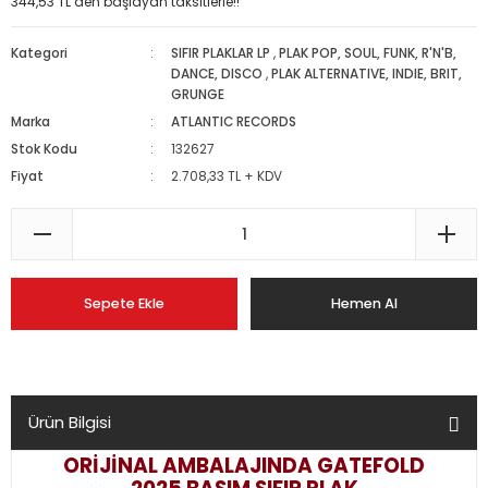
344,53 TL den başlayan taksitlerle!!
Kategori
SIFIR PLAKLAR LP
,
PLAK POP, SOUL, FUNK, R'N'B,
DANCE, DISCO
,
PLAK ALTERNATIVE, INDIE, BRIT,
GRUNGE
Marka
ATLANTIC RECORDS
Stok Kodu
132627
Fiyat
2.708,33 TL + KDV
Sepete Ekle
Hemen Al
Ürün Bilgisi
ORİJİNAL AMBALAJINDA GATEFOLD