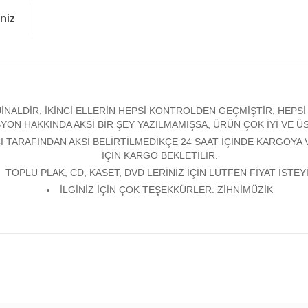
niz
ALDİR, İKİNCİ ELLERİN HEPSİ KONTROLDEN GEÇMİŞTİR, HEPSİ Y
YON HAKKINDA AKSİ BİR ŞEY YAZILMAMIŞSA, ÜRÜN ÇOK İYİ VE 
 TARAFINDAN AKSİ BELİRTİLMEDİKÇE 24 SAAT İÇİNDE KARGOYA 
İÇİN KARGO BEKLETİLİR.
TOPLU PLAK, CD, KASET, DVD LERİNİZ İÇİN LÜTFEN FİYAT İSTEYİ
İLGİNİZ İÇİN ÇOK TEŞEKKÜRLER. ZİHNİMÜZİK
konularda yetersiz gördüğünüz noktaları öneri formunu kullanarak tarafım