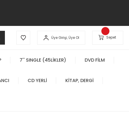
A
Sepet
Üye Girişi,
Üye Ol
P
7'' SINGLE (45LİKLER)
DVD FİLM
ANCI
CD YERLİ
KİTAP, DERGİ