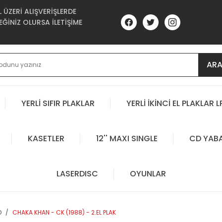
ÜZERİ ALIŞVERİŞLERDE
ĞİNİZ OLURSA İLETİŞİME
AR
YERLİ SIFIR PLAKLAR
YERLİ İKİNCİ EL PLAKLAR L
KASETLER
12'' MAXI SINGLE
CD YAB
LASERDISC
OYUNLAR
O
CHAKA KHAN - CK (1988) - 2.EL PLAK