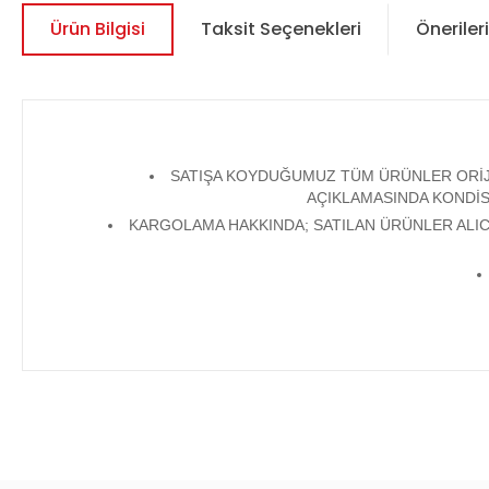
Ürün Bilgisi
Taksit Seçenekleri
Önerileri
SATIŞA KOYDUĞUMUZ TÜM ÜRÜNLER ORİJİN
AÇIKLAMASINDA KONDİS
KARGOLAMA HAKKINDA; SATILAN ÜRÜNLER ALICI
Bu ürünün fiyat bilgisi, resim, ürün açıklamalarında ve diğer 
Görüş ve önerileriniz için teşekkür ederiz.