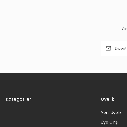
Ürün resmi kalitesiz, bozuk veya görüntülenemiyor.
Ürün açıklamasında eksik bilgiler bulunuyor.
Ürün bilgilerinde hatalar bulunuyor.
Yen
Ürün fiyatı diğer sitelerden daha pahalı.
Bu ürüne benzer farklı alternatifler olmalı.
Kategoriler
Üyelik
Yeni Üyelik
Üye Girişi