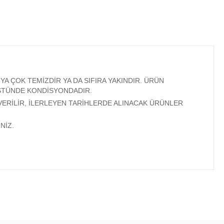
A ÇOK TEMİZDİR YA DA SIFIRA YAKINDIR. ÜRÜN
ÜSTÜNDE KONDİSYONDADIR.
VERİLİR, İLERLEYEN TARİHLERDE ALINACAK ÜRÜNLER
NİZ.
ıza iletebilirsiniz.