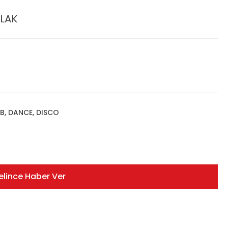
PLAK
'B, DANCE, DISCO
elince Haber Ver