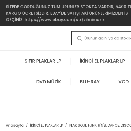
SİTEDE GÖRDÜĞÜNÜZ TÜM ÜRÜNLER STOKTA VARDIR, 5400 TL 
KARGO ÜCRETSİZDİR. EBAY'DE SATIŞTAKİ ÜRÜNLERİMİZDEN İSTE
GEÇİNİZ. https://www.ebay.com/str/zihnimuzik
SIFIR PLAKLAR LP
İKİNCİ EL PLAKLAR LP
DVD MÜZİK
BLU-RAY
VCD
Anasayfa
İKİNCİ EL PLAKLAR LP
PLAK SOUL, FUNK, R'N'B, DANCE, DISC