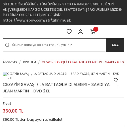
SİTEDE GÖRDÜĞÜNÜZ TÜM ÜRÜNLER STOKTA VARDIR, 5400 TL ÜZERİ
ALIŞVERİŞLERDE KARGO ÜCRETSİZDİR. EBAY'DE SATIŞTAKİ ÜRÜNLERİMİZDEN
İSTEĞİNİZ OLURSA İLETİŞİME GEÇİNİZ.
https://www.ebay.com/str/zihnimuzik
ARA
Anasayfa
DVD FİLM
CEZAYİR SAVAŞI / LA BATTAGLIA DI ALGERI - SAADI YACES, 
CEZAYİR SAVAŞI / LA BATTAGLIA DI ALGERI - SAADI YACES,
JEAN MARTIN - DVD 2.EL
Fiyat
360,00 TL
360,00 TL den başlayan taksitlerle!!