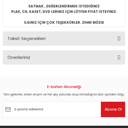
SATMAK , DEĞERLENDİRMEK İSTEDİĞİNİZ
PLAK, CD, KASET, DVD LERİNİZ İÇİN LÜTFEN FİYAT İSTEYİNİZ.
İLGİNİZ İÇİN ÇOK TEŞEKKÜRLER. ZİHNİ MÜZİK
Taksit Seçenekleri
Önerileriniz
Bu ürünün fiyat bilgisi, resim, ürün açıklamalarında ve diğer
konularda yetersiz gördüğünüz noktaları öneri formunu
kullanarak tarafımıza iletebilirsiniz.
Görüş ve önerileriniz için teşekkür ederiz.
E-bülten Aboneliği
Yeni gelenler, erken erişim ve her şey yolunda olup olmadığına dair içeriden bilgi.
Ürün resmi kalitesiz, bozuk veya görüntülenemiyor.
Ürün açıklamasında eksik bilgiler bulunuyor.
Abone Ol
Ürün bilgilerinde hatalar bulunuyor.
Ürün fiyatı diğer sitelerden daha pahalı.