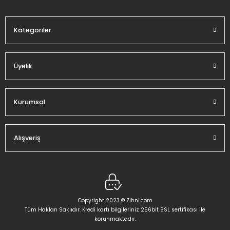
Bu ürüne benzer farklı alternatifler olmalı.
Kategoriler
Üyelik
Gönder
Kurumsal
Alışveriş
Copyright 2023 © Zihni.com
Tüm Hakları Saklıdır. Kredi kartı bilgileriniz 256bit SSL sertifikası ile
korunmaktadır.