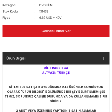
Kategori
DVD FİLM
Stok Kodu
131433
Fiyat
6,67 USD + KDV
Gelince Haber Ver
Ürün Bilgisi
DİL: FRANSIZCA
ALTYAZI: TÜRKÇE
SİTEMİZDE SATIŞA KOYDUĞUMUZ 2.EL ÜRÜNLER KONDİSYON
OLARAK "ÜRÜN BİLGİSİ" BÖLÜMÜNDE BİR ŞEY BELİRTİLMEMİŞSE
TEMİZ, SORUNSUZ ÇALIŞIR DURUMDA YA DA KULLANILMAMIŞ SIFIR
GİBİDİR.
2 ADET VEYA ÜZERİNDE YAPTIĞINIZ SATIN ALMALAR