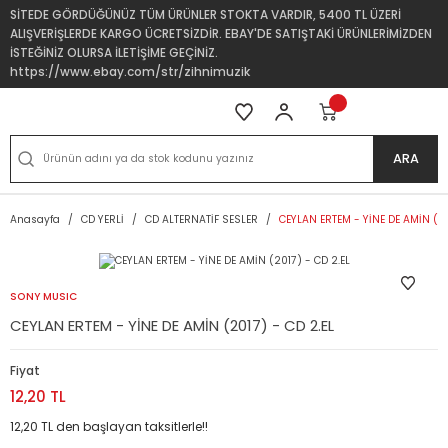
SİTEDE GÖRDÜĞÜNÜZ TÜM ÜRÜNLER STOKTA VARDIR, 5400 TL ÜZERİ
ALIŞVERİŞLERDE KARGO ÜCRETSİZDİR. EBAY'DE SATIŞTAKİ ÜRÜNLERİMİZDEN
İSTEĞİNİZ OLURSA İLETİŞİME GEÇİNİZ.
https://www.ebay.com/str/zihnimuzik
ARA
Anasayfa
CD YERLİ
CD ALTERNATİF SESLER
CEYLAN ERTEM - YİNE DE AMİN (20
SONY MUSIC
CEYLAN ERTEM - YİNE DE AMİN (2017) - CD 2.EL
Fiyat
12,20 TL
12,20 TL den başlayan taksitlerle!!