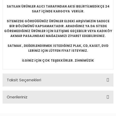
SATILAN ÜRÜNLER ALICI TARAFINDAN AKSİ BELİRTİLMEDİKÇE 24
SAAT İÇİNDE KARGOYA VERİLİR.
SİTEMİZDE GÖRDÜĞÜNÜZ ÜRÜNLER ELDEKİ ARŞİVİMİZİN SADECE
BİR BÖLÜMÜNÜ KAPSAMAKTADIR. ARADIĞINIZ YA DA SİTEDE
GÖREMEDİĞİNİZ ÜRÜNLER İÇİN İLETİŞİME GEÇEBİLİR VEYA KADIKÖY
AKMAR PASAJINDAKİ MAĞAZAMIZI ZİYARET EDEBİLİRSİNİZ.
SATMAK , DEĞERLENDİRMEK İSTEDİĞİNİZ PLAK, CD, KASET, DVD
LERİNİZ İÇİN LÜTFEN FİYAT İSTEYİNİZ.
İLGİNİZ İÇİN ÇOK TEŞEKKÜRLER. ZİHNİMÜZİK
Taksit Seçenekleri
Önerileriniz
Bu ürünün fiyat bilgisi, resim, ürün açıklamalarında ve diğer
konularda yetersiz gördüğünüz noktaları öneri formunu