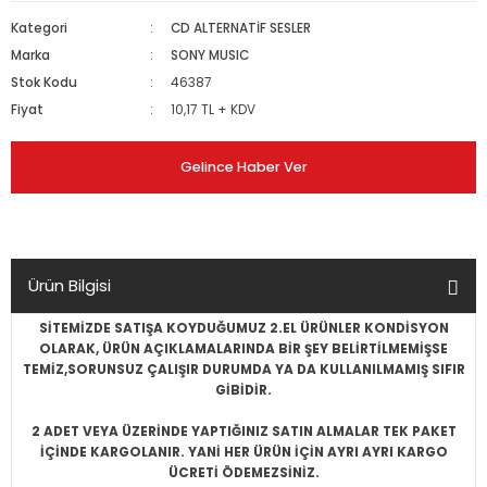
Kategori
CD ALTERNATİF SESLER
Marka
SONY MUSIC
Stok Kodu
46387
Fiyat
10,17 TL + KDV
Gelince Haber Ver
Ürün Bilgisi
SİTEMİZDE SATIŞA KOYDUĞUMUZ 2.EL ÜRÜNLER KONDİSYON
OLARAK, ÜRÜN AÇIKLAMALARINDA BİR ŞEY BELİRTİLMEMİŞSE
TEMİZ,SORUNSUZ ÇALIŞIR DURUMDA YA DA KULLANILMAMIŞ SIFIR
GİBİDİR.
2 ADET VEYA ÜZERİNDE YAPTIĞINIZ SATIN ALMALAR TEK PAKET
İÇİNDE KARGOLANIR. YANİ HER ÜRÜN İÇİN AYRI AYRI KARGO
ÜCRETİ ÖDEMEZSİNİZ.