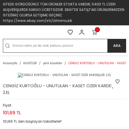
SİTEDE GÖRDÜĞÜNÜZ TÜM ÜRÜNLER STOKTA VARDIR, 5400 TL ÜZERİ
ALIŞVERİŞLERDE KARGO ÜCRETSİZDİR. EBAY'DE SATIŞTAKİ ÜRÜNLERİMİZDEN
İSTEĞİNİZ OLURSA İLETİŞİME GEÇİNİZ.
https://www.ebay.com/str/zihnimuzik
ARA
Anasayfa
KASETLER
yerli kasetler
CENGİZ KURTOĞLU - UNUTULAN - KASET Ö
CENGİZ KURTOĞLU - UNUTULAN - KASET ÖZER KARDEŞLER
2.EL
Fiyat
101,69 TL
101,69 TL den başlayan taksitlerle!!