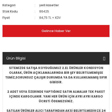
Kategori
yerli kasetler
Stok Kodu
86425
Fiyat
84,75 TL + KDV
Gelince Haber Ver
Ürün Bilgisi
SİTEMİZDE SATIŞA KOYDUĞUMUZ 2.EL ÜRÜNLER KONDİSYON
OLARAK, ÜRÜN AÇIKLAMALARINDA BİR ŞEY BELİRTİLMEMİŞSE
TEMİZ,SORUNSUZ ÇALIŞIR DURUMDA YA DA KULLANILMAMIŞ SIFIR
GİBİDİR.
2 ADET VEYA ÜZERİNDE YAPTIĞINIZ SATIN ALMALAR TEK PAKET
İÇİNDE KARGOLANIR. YANİ HER ÜRÜN İÇİN AYRI AYRI KARGO
ÜCRETİ ÖDEMEZSİNİZ.
SATILAN ÜRÜNLER ALICI TARAFINDAN AKSİ BELİRTİLMEDİKÇE 24