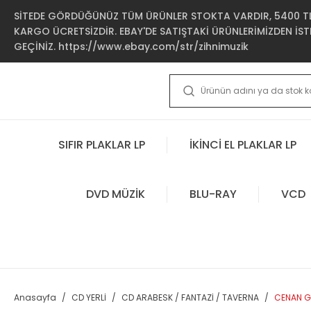
SİTEDE GÖRDÜĞÜNÜZ TÜM ÜRÜNLER STOKTA VARDIR, 5400 TL 
KARGO ÜCRETSİZDİR. EBAY'DE SATIŞTAKİ ÜRÜNLERİMİZDEN İSTE
GEÇİNİZ. https://www.ebay.com/str/zihnimuzik
SIFIR PLAKLAR LP
İKİNCİ EL PLAKLAR LP
DVD MÜZİK
BLU-RAY
VCD
Anasayfa
CD YERLİ
CD ARABESK / FANTAZİ / TAVERNA
CENAN GÜ