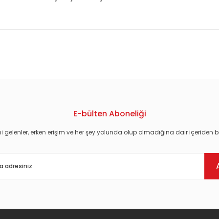
konularda yetersiz gördüğünüz noktaları öneri formunu kullanarak tarafım
E-bülten Aboneliği
i gelenler, erken erişim ve her şey yolunda olup olmadığına dair içeriden bi
Gönder