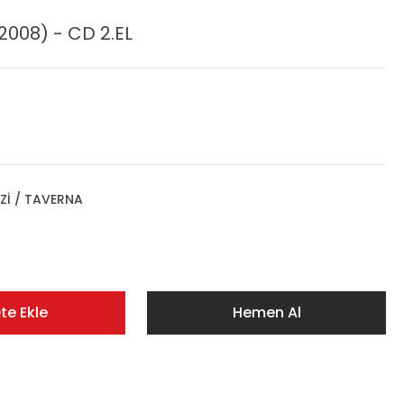
008) - CD 2.EL
Zİ / TAVERNA
te Ekle
Hemen Al