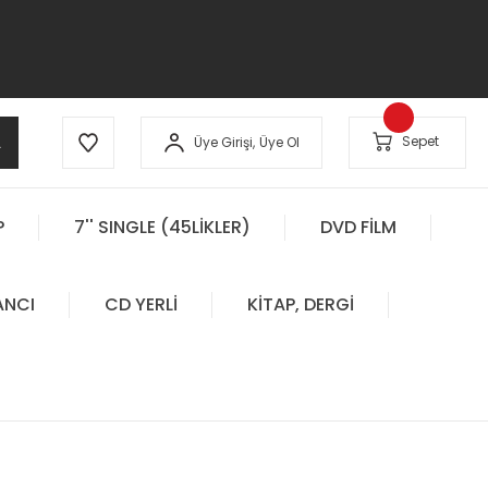
A
Sepet
Üye Girişi,
Üye Ol
P
7'' SINGLE (45LİKLER)
DVD FİLM
ANCI
CD YERLİ
KİTAP, DERGİ