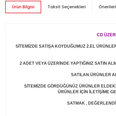
Ürün Bilgisi
Taksit Seçenekleri
Önerileri
CD ÜZER
SİTEMİZDE SATIŞA KOYDUĞUMUZ 2.EL ÜRÜNLE
2 ADET VEYA ÜZERİNDE YAPTIĞINIZ SATIN AL
SATILAN ÜRÜNLER AL
SİTEMİZDE GÖRDÜĞÜNÜZ ÜRÜNLER ELDEKİ 
ÜRÜNLER İÇİN İLETİŞİME G
SATMAK , DEĞERLENDİRM