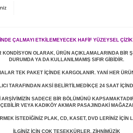
niz
İNDE ÇALMAYI ETKİLEMEYECEK HAFİF YÜZEYSEL ÇİZİK
R KONDİSYON OLARAK, ÜRÜN AÇIKLAMALARINDA BİR ŞE
DURUMDA YA DA KULLANILMAMIŞ SIFIR GİBİDİR.
MALAR TEK PAKET İÇİNDE KARGOLANIR. YANİ HER ÜRÜN
ICI TARAFINDAN AKSİ BELİRTİLMEDİKÇE 24 SAAT İÇİN
ARŞİVİMİZİN SADECE BİR BÖLÜMÜNÜ KAPSAMAKTADIR. 
EÇEBİLİR VEYA KADIKÖY AKMAR PASAJINDAKİ MAĞAZAMI
EK İSTEDİĞİNİZ PLAK, CD, KASET, DVD LERİNİZ İÇİN L
İLGİNİZ İÇİN ÇOK TEŞEKKÜRLER. ZİHNİMÜZİK