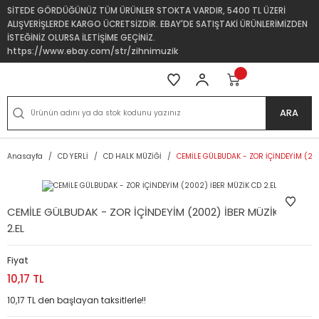
SİTEDE GÖRDÜĞÜNÜZ TÜM ÜRÜNLER STOKTA VARDIR, 5400 TL ÜZERİ
ALIŞVERİŞLERDE KARGO ÜCRETSİZDİR. EBAY'DE SATIŞTAKİ ÜRÜNLERİMİZDEN
İSTEĞİNİZ OLURSA İLETİŞİME GEÇİNİZ.
https://www.ebay.com/str/zihnimuzik
ARA
Anasayfa
CD YERLİ
CD HALK MÜZİĞİ
CEMİLE GÜLBUDAK - ZOR İÇİNDEYİM (200
CEMİLE GÜLBUDAK - ZOR İÇİNDEYİM (2002) İBER MÜZİK CD
2.EL
Fiyat
10,17 TL
10,17 TL den başlayan taksitlerle!!