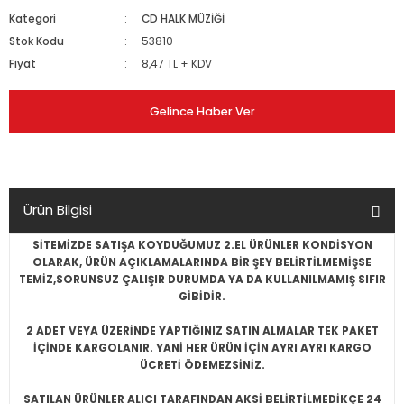
Kategori
CD HALK MÜZİĞİ
Stok Kodu
53810
Fiyat
8,47 TL + KDV
Gelince Haber Ver
Ürün Bilgisi
SİTEMİZDE SATIŞA KOYDUĞUMUZ 2.EL ÜRÜNLER KONDİSYON
OLARAK, ÜRÜN AÇIKLAMALARINDA BİR ŞEY BELİRTİLMEMİŞSE
TEMİZ,SORUNSUZ ÇALIŞIR DURUMDA YA DA KULLANILMAMIŞ SIFIR
GİBİDİR.
2 ADET VEYA ÜZERİNDE YAPTIĞINIZ SATIN ALMALAR TEK PAKET
İÇİNDE KARGOLANIR. YANİ HER ÜRÜN İÇİN AYRI AYRI KARGO
ÜCRETİ ÖDEMEZSİNİZ.
SATILAN ÜRÜNLER ALICI TARAFINDAN AKSİ BELİRTİLMEDİKÇE 24