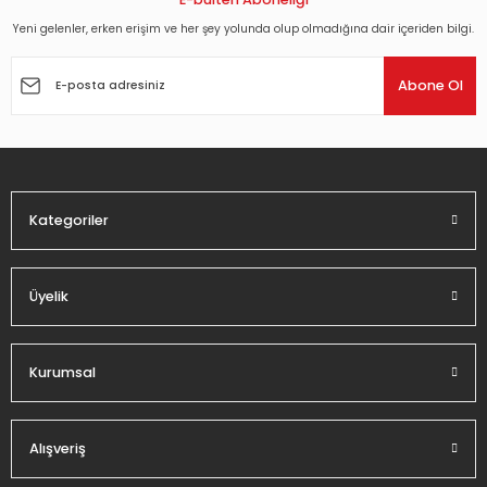
Yeni gelenler, erken erişim ve her şey yolunda olup olmadığına dair içeriden bilgi.
Ürün resmi kalitesiz, bozuk veya görüntülenemiyor.
Ürün açıklamasında eksik bilgiler bulunuyor.
Abone Ol
Ürün bilgilerinde hatalar bulunuyor.
Ürün fiyatı diğer sitelerden daha pahalı.
Bu ürüne benzer farklı alternatifler olmalı.
Kategoriler
Üyelik
Gönder
Kurumsal
Alışveriş