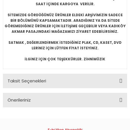
SAAT İÇİNDE KARGOYA VERİLİR.
SİTEMİZDE GÖRDÜĞÜNÜZ ÜRÜNLER ELDEKİ ARŞİVİMİZİN SADECE
BİR BÖLÜMÜNÜ KAPSAMAKTADIR. ARADIĞINIZ YA DA SİTEDE
GÖREMEDİĞİNİZ ÜRÜNLER İÇİN İLETİŞİME GEÇEBİLİR VEYA KADIKÖY
AKMAR PASAJINDAKİ MAĞAZAMIZI ZİYARET EDEBİLİRSİNİZ.
SATMAK , DEĞERLENDİRMEK İSTEDİĞİNİZ PLAK, CD, KASET, DVD
LERİNİZ İÇİN LÜTFEN FİYAT İSTEYİNİZ.
İLGİNİZ İÇİN ÇOK TEŞEKKÜRLER. ZİHNİMÜZİK
Taksit Seçenekleri
Önerileriniz
Bu ürünün fiyat bilgisi, resim, ürün açıklamalarında ve diğer
konularda yetersiz gördüğünüz noktaları öneri formunu
kullanarak tarafımıza iletebilirsiniz.
Görüş ve önerileriniz için teşekkür ederiz.
E-bülten Aboneliği