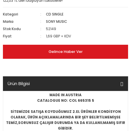
122,03 TL den başlayan taksitlerle!!
Kategori
CD SINGLE
Marka
SONY MUSIC
Stok Kodu
52149
Fiyat
1,69 GBP + KDV
Gelince Haber Ver
Ürün Bilgisi
MADE IN AUSTRIA
CATALOGUE NO: COL 665315 5
SİTEMİZDE SATIŞA KOYDUĞUMUZ 2.EL ÜRÜNLER KONDİSYON
OLARAK, ÜRÜN AÇIKLAMALARINDA BİR ŞEY BELİRTİLMEMİŞSE
TEMİZ,SORUNSUZ ÇALIŞIR DURUMDA YA DA KULLANILMAMIŞ SIFIR
GİBİDİR.