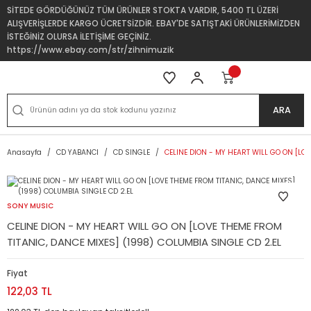
SİTEDE GÖRDÜĞÜNÜZ TÜM ÜRÜNLER STOKTA VARDIR, 5400 TL ÜZERİ
ALIŞVERİŞLERDE KARGO ÜCRETSİZDİR. EBAY'DE SATIŞTAKİ ÜRÜNLERİMİZDEN
İSTEĞİNİZ OLURSA İLETİŞİME GEÇİNİZ.
https://www.ebay.com/str/zihnimuzik
ARA
Anasayfa
CD YABANCI
CD SINGLE
CELINE DION - MY HEART WILL GO ON [LOV
SONY MUSIC
CELINE DION - MY HEART WILL GO ON [LOVE THEME FROM
TITANIC, DANCE MIXES] (1998) COLUMBIA SINGLE CD 2.EL
Fiyat
122,03 TL