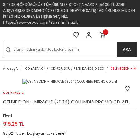
SİTEDE GÖRDÜĞÜNÜZ TÜM ÜRÜNLER STOKTA VARDIR, 5400 TL ÜZERİ
ALIŞVERİŞLERDE KARGO ÜCRETSİZDİR. EBAY'DE SATIŞTAKİ ÜRÜNLERİMİZDEN
İSTEĞİNİZ OLURSA İLETİŞİME GEÇİNİZ.
https://www.ebay.com/str/zihnimuzik
ARA
Anasayfa
CD YABANCI
CD POP, SOUL, R'N'B, DANCE, DISCO
CELINE DION - MI
SONY MUSIC
CELINE DION - MIRACLE (2004) COLUMBIA PROMO CD 2.EL
Fiyat
915,25 TL
97,02 TL den başlayan taksitlerle!!