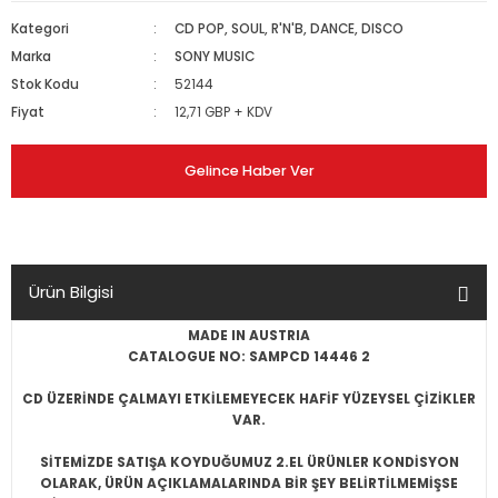
Kategori
CD POP, SOUL, R'N'B, DANCE, DISCO
Marka
SONY MUSIC
Stok Kodu
52144
Fiyat
12,71 GBP + KDV
Gelince Haber Ver
Ürün Bilgisi
MADE IN AUSTRIA
CATALOGUE NO: SAMPCD 14446 2
CD ÜZERİNDE ÇALMAYI ETKİLEMEYECEK HAFİF YÜZEYSEL ÇİZİKLER
VAR.
SİTEMİZDE SATIŞA KOYDUĞUMUZ 2.EL ÜRÜNLER KONDİSYON
OLARAK, ÜRÜN AÇIKLAMALARINDA BİR ŞEY BELİRTİLMEMİŞSE