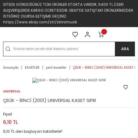
SİTEDE GÖRDÜĞÜNÜZ TÜM ÜRÜNLER STOKTA VARDIR, 5400 TL ÜZERİ
ALIŞVERİŞLERDE KARGO ÜCRETSİZDİR. EBAY'DE SATIŞTAKİ ÜRÜNLERİMİZDEN
İSTEĞİNİZ OLURSA İLETİŞİME GEÇİNİZ.
https://www.ebay.com/str/zihnimuzik
ARA
Anasayfa
KASETLER
yerli kasetler
ÇELİK - 8İNCİ (2001) UNIVERSAL KASET SI
UNIVERSAL
ÇELİK - 8İNCİ (2001) UNIVERSAL KASET SIFIR
Fiyat
6,10 TL
6,10 TL den başlayan taksitlerle!!