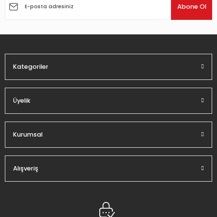
Ürün açıklamasında eksik bilgiler bulunuyor.
Abone Ol
Ürün bilgilerinde hatalar bulunuyor.
Ürün fiyatı diğer sitelerden daha pahalı.
Bu ürüne benzer farklı alternatifler olmalı.
Kategoriler
Üyelik
Gönder
Kurumsal
Alışveriş