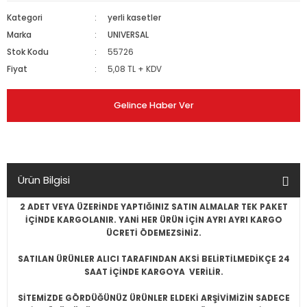
Kategori
yerli kasetler
Marka
UNIVERSAL
Stok Kodu
55726
Fiyat
5,08 TL + KDV
Gelince Haber Ver
Ürün Bilgisi
2 ADET VEYA ÜZERİNDE YAPTIĞINIZ SATIN ALMALAR TEK PAKET
İÇİNDE KARGOLANIR. YANİ HER ÜRÜN İÇİN AYRI AYRI KARGO
ÜCRETİ ÖDEMEZSİNİZ.
SATILAN ÜRÜNLER ALICI TARAFINDAN AKSİ BELİRTİLMEDİKÇE 24
SAAT İÇİNDE KARGOYA VERİLİR.
SİTEMİZDE GÖRDÜĞÜNÜZ ÜRÜNLER ELDEKİ ARŞİVİMİZİN SADECE