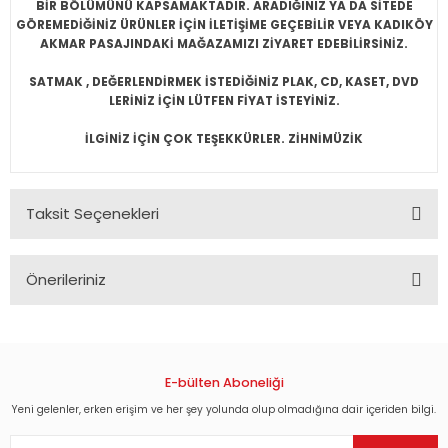
BİR BÖLÜMÜNÜ KAPSAMAKTADIR. ARADIĞINIZ YA DA SİTEDE
GÖREMEDİĞİNİZ ÜRÜNLER İÇİN İLETİŞİME GEÇEBİLİR VEYA KADIKÖY
AKMAR PASAJINDAKİ MAĞAZAMIZI ZİYARET EDEBİLİRSİNİZ.
SATMAK , DEĞERLENDİRMEK İSTEDİĞİNİZ PLAK, CD, KASET, DVD
LERİNİZ İÇİN LÜTFEN FİYAT İSTEYİNİZ.
İLGİNİZ İÇİN ÇOK TEŞEKKÜRLER. ZİHNİMÜZİK
Taksit Seçenekleri
Önerileriniz
Bu ürünün fiyat bilgisi, resim, ürün açıklamalarında ve diğer
konularda yetersiz gördüğünüz noktaları öneri formunu
kullanarak tarafımıza iletebilirsiniz.
Görüş ve önerileriniz için teşekkür ederiz.
E-bülten Aboneliği
Yeni gelenler, erken erişim ve her şey yolunda olup olmadığına dair içeriden bilgi.
Ürün resmi kalitesiz, bozuk veya görüntülenemiyor.