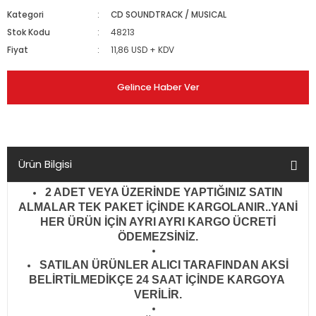
Kategori
CD SOUNDTRACK / MUSICAL
Stok Kodu
48213
Fiyat
11,86 USD + KDV
Gelince Haber Ver
Ürün Bilgisi
2 ADET VEYA ÜZERİNDE YAPTIĞINIZ SATIN
ALMALAR TEK PAKET İÇİNDE KARGOLANIR..YANİ
HER ÜRÜN İÇİN AYRI AYRI KARGO ÜCRETİ
ÖDEMEZSİNİZ.
SATILAN ÜRÜNLER ALICI TARAFINDAN AKSİ
BELİRTİLMEDİKÇE 24 SAAT İÇİNDE KARGOYA
VERİLİR
.