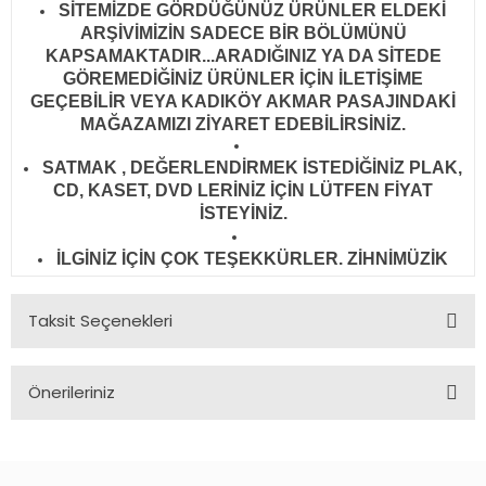
SİTEMİZDE GÖRDÜĞÜNÜZ ÜRÜNLER ELDEKİ
ARŞİVİMİZİN SADECE BİR BÖLÜMÜNÜ
KAPSAMAKTADIR...ARADIĞINIZ YA DA SİTEDE
GÖREMEDİĞİNİZ ÜRÜNLER İÇİN İLETİŞİME
GEÇEBİLİR VEYA KADIKÖY AKMAR PASAJINDAKİ
MAĞAZAMIZI ZİYARET EDEBİLİRSİNİZ.
SATMAK , DEĞERLENDİRMEK İSTEDİĞİNİZ PLAK,
CD, KASET, DVD LERİNİZ İÇİN LÜTFEN FİYAT
İSTEYİNİZ.
İLGİNİZ İÇİN ÇOK TEŞEKKÜRLER. ZİHNİMÜZİK
Taksit Seçenekleri
Önerileriniz
Bu ürünün fiyat bilgisi, resim, ürün açıklamalarında ve diğer
konularda yetersiz gördüğünüz noktaları öneri formunu
kullanarak tarafımıza iletebilirsiniz.