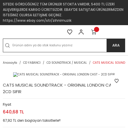
SİTEDE GÖRDÜĞÜNÜZ TÜM ÜRÜNLER STOKTA VARDIR, 5400 TL ÜZERİ
ALIŞVERİŞLERDE KARGO ÜCRETSİZDİR. EBAY'DE SATIŞTAKİ ÜRÜNLERİMİZDEN
İSTEĞİNİZ OLURSA İLETİŞİME GEÇİNİZ.
https://www.ebay.com/str/zihnimuzik
ARA
Anasayfa
CD YABANCI
CD SOUNDTRACK / MUSICAL
CATS MUSICAL SOUNDTR
CATS MUSICAL SOUNDTRACK - ORIGINAL LONDON CAST -
2CD SIFIR
Fiyat
640,68 TL
67,92 TL den başlayan taksitlerle!!