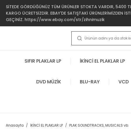
SİTEDE GÖRDÜĞÜNÜZ TÜM ÜRÜNLER STOKTA VARDIR, 5400 TL 
KARGO ÜCRETSİZDİR. EBAY'DE SATIŞTAKİ ÜRÜNLERİMİZDEN İSTE
GEÇİNİZ. https://www.ebay.com/str/zihnimuzik
SIFIR PLAKLAR LP
İKİNCİ EL PLAKLAR LP
DVD MÜZİK
BLU-RAY
VCD
Anasayfa
İKİNCİ EL PLAKLAR LP
PLAK SOUNDTRACKS, MUSICALS vb.