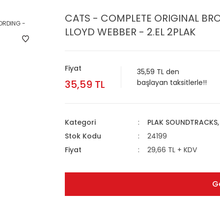
CATS - COMPLETE ORIGINAL B
LLOYD WEBBER - 2.EL 2PLAK
Fiyat
35,59 TL den
35,59 TL
başlayan taksitlerle!!
Kategori
PLAK SOUNDTRACKS, 
Stok Kodu
24199
Fiyat
29,66 TL + KDV
G