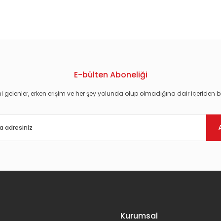
konularda yetersiz gördüğünüz noktaları öneri formunu kullanarak tarafım
E-bülten Aboneliği
i gelenler, erken erişim ve her şey yolunda olup olmadığına dair içeriden bi
Gönder
Kurumsal