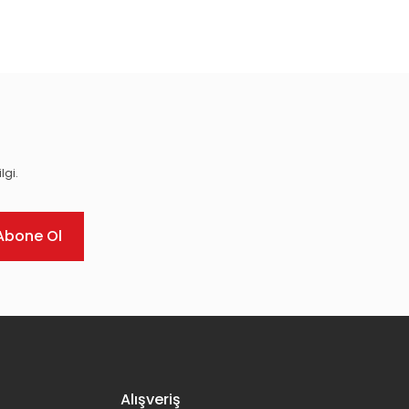
ıza iletebilirsiniz.
lgi.
Abone Ol
Alışveriş