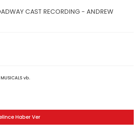
ROADWAY CAST RECORDING - ANDREW
MUSICALS vb.
elince Haber Ver