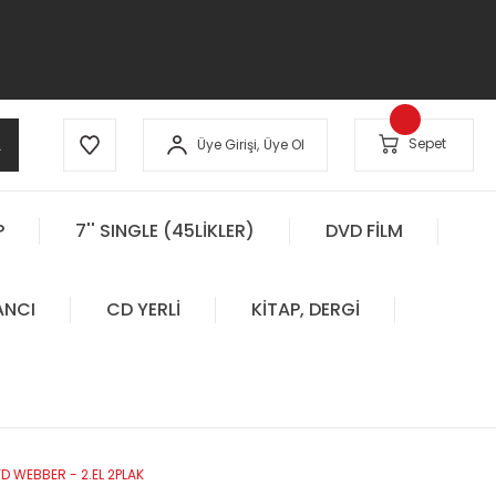
A
Sepet
Üye Girişi,
Üye Ol
P
7'' SINGLE (45LİKLER)
DVD FİLM
ANCI
CD YERLİ
KİTAP, DERGİ
 WEBBER - 2.EL 2PLAK