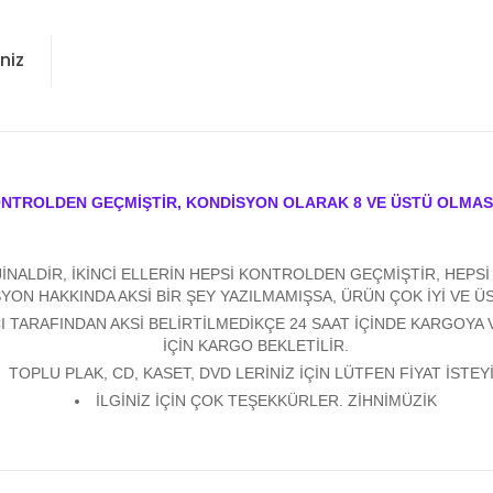
niz
ONTROLDEN GEÇMİŞTİR, KONDİSYON OLARAK 8 VE ÜSTÜ OLMAS
ALDİR, İKİNCİ ELLERİN HEPSİ KONTROLDEN GEÇMİŞTİR, HEPSİ Y
YON HAKKINDA AKSİ BİR ŞEY YAZILMAMIŞSA, ÜRÜN ÇOK İYİ VE 
 TARAFINDAN AKSİ BELİRTİLMEDİKÇE 24 SAAT İÇİNDE KARGOYA 
İÇİN KARGO BEKLETİLİR.
TOPLU PLAK, CD, KASET, DVD LERİNİZ İÇİN LÜTFEN FİYAT İSTEYİ
İLGİNİZ İÇİN ÇOK TEŞEKKÜRLER. ZİHNİMÜZİK