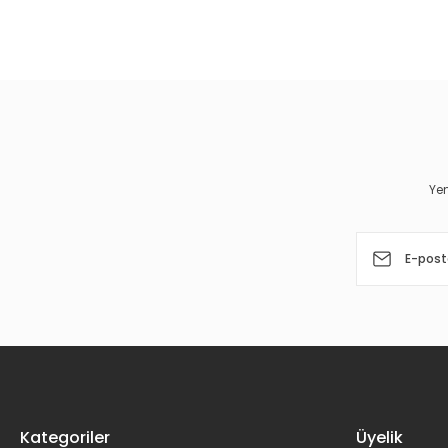
Bu ürünün fiyat bilgisi, resim, ürün açıklamalarında ve diğer 
Görüş ve önerileriniz için teşekkür ederiz.
Ürün resmi kalitesiz, bozuk veya görüntülenemiyor.
Ürün açıklamasında eksik bilgiler bulunuyor.
Ürün bilgilerinde hatalar bulunuyor.
Yen
Ürün fiyatı diğer sitelerden daha pahalı.
Bu ürüne benzer farklı alternatifler olmalı.
Kategoriler
Üyelik