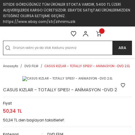
SİTEDE GÖRDÜĞÜNÜZ TÜM ÜRÜNLER STOKTA VARDIR, 5400 TL ÜZERİ
ALIŞVERİŞLERDE KARGO ÜCRETSİZDİR. EBAY'DE SATIŞTAKİ ÜRÜNLERİMİZDEN
İSTEĞİNİZ OLURSA İLETİŞİME GEÇİNİZ.
https://www.ebay.com/str/zihnimuzik
ARA
Anasayfa
DVD FİLM
CASUS KIZLAR - TOTALLY SPIES! - ANİMASYON -DVD 2.EL
CASUS KIZLAR - TOTALLY SPIES! - ANİMASYON -DVD 2.EL
Fiyat
50,34 TL
50,34 TL den başlayan taksitlerle!!
Kategori
DVD FİLM