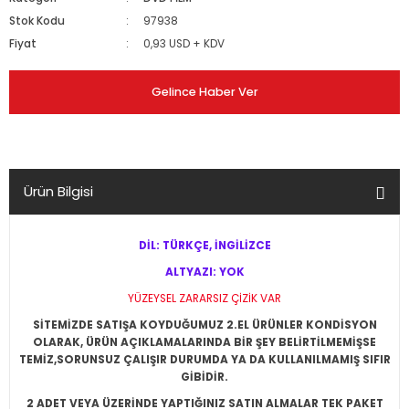
Stok Kodu
97938
Fiyat
0,93 USD + KDV
Gelince Haber Ver
Ürün Bilgisi
DİL: TÜRKÇE, İNGİLİZCE
ALTYAZI: YOK
YÜZEYSEL ZARARSIZ ÇİZİK VAR
SİTEMİZDE SATIŞA KOYDUĞUMUZ 2.EL ÜRÜNLER KONDİSYON
OLARAK, ÜRÜN AÇIKLAMALARINDA BİR ŞEY BELİRTİLMEMİŞSE
TEMİZ,SORUNSUZ ÇALIŞIR DURUMDA YA DA KULLANILMAMIŞ SIFIR
GİBİDİR.
2 ADET VEYA ÜZERİNDE YAPTIĞINIZ SATIN ALMALAR TEK PAKET