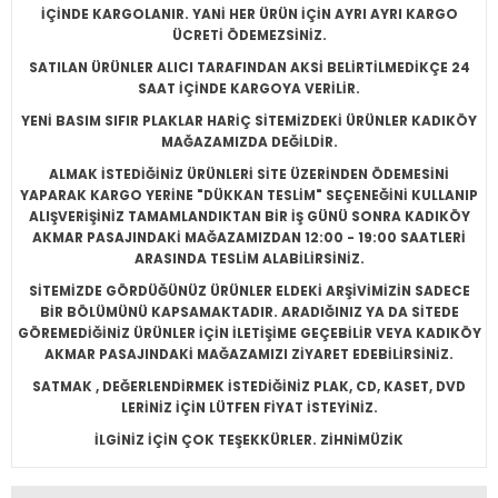
İÇİNDE KARGOLANIR. YANİ HER ÜRÜN İÇİN AYRI AYRI KARGO
ÜCRETİ ÖDEMEZSİNİZ.
SATILAN ÜRÜNLER ALICI TARAFINDAN AKSİ BELİRTİLMEDİKÇE 24
SAAT İÇİNDE KARGOYA VERİLİR.
YENİ BASIM SIFIR PLAKLAR HARİÇ SİTEMİZDEKİ ÜRÜNLER KADIKÖY
MAĞAZAMIZDA DEĞİLDİR.
ALMAK İSTEDİĞİNİZ ÜRÜNLERİ SİTE ÜZERİNDEN ÖDEMESİNİ
YAPARAK KARGO YERİNE "DÜKKAN TESLİM" SEÇENEĞİNİ KULLANIP
ALIŞVERİŞİNİZ TAMAMLANDIKTAN BİR İŞ GÜNÜ SONRA KADIKÖY
AKMAR PASAJINDAKİ MAĞAZAMIZDAN 12:00 - 19:00 SAATLERİ
ARASINDA TESLİM ALABİLİRSİNİZ.
SİTEMİZDE GÖRDÜĞÜNÜZ ÜRÜNLER ELDEKİ ARŞİVİMİZİN SADECE
BİR BÖLÜMÜNÜ KAPSAMAKTADIR. ARADIĞINIZ YA DA SİTEDE
GÖREMEDİĞİNİZ ÜRÜNLER İÇİN İLETİŞİME GEÇEBİLİR VEYA KADIKÖY
AKMAR PASAJINDAKİ MAĞAZAMIZI ZİYARET EDEBİLİRSİNİZ.
SATMAK , DEĞERLENDİRMEK İSTEDİĞİNİZ PLAK, CD, KASET, DVD
LERİNİZ İÇİN LÜTFEN FİYAT İSTEYİNİZ.
İLGİNİZ İÇİN ÇOK TEŞEKKÜRLER. ZİHNİMÜZİK