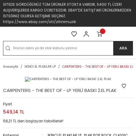
SİTEDE GÖRDÜĞÜNÜZ TÜM ÜRÜNLER STOKTA VARDIR, 5400 TL ÜZERİ
ALIŞVERİŞLERDE KARGO ÜCRETSİZDİR. EBAY'DE SATIŞTAKİ ÜRÜNLERİMİZDEN
İSTEĞİNİZ OLURSA İLETİŞİME GEÇİNİZ.
https://www.ebay.com/str/zihnimuzik
ARA
Anasayfa
İKİNCİ EL PLAKLAR LP
CARPENTERS - THE BEST OF - LP YERLİ BASKI 2.EL
CARPENTERS - THE BEST OF - LP YERLİ BASKI 2.EL PLAK
Fiyat
549,14 TL
58,21 TL den başlayan taksitlerle!!
Kategori
İKİNCİ EL PLAKLAR LP
,
PLAK POP ROCK, CLASSIC