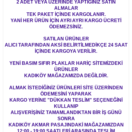
2 ADET VEYA ÜZERİNDE YAPTIĞINIZ SATIN
ALMALAR
TEK PAKET İÇİNDE KARGOLANIR.
YANİ HER ÜRÜN İÇİN AYRI AYRI KARGO ÜCRETİ
ÖDEMEZSİNİZ.
SATILAN ÜRÜNLER
ALICI TARAFINDAN AKSİ BELİRTİLMEDİKÇE 24 SAAT
İÇİNDE KARGOYA VERİLİR.
YENİ BASIM SIFIR PLAKLAR HARİÇ SİTEMİZDEKİ
ÜRÜNLER
KADIKÖY MAĞAZAMIZDA DEĞİLDİR.
ALMAK İSTEDİĞİNİZ ÜRÜNLERİ SİTE ÜZERİNDEN
ÖDEMESİNİ YAPARAK
KARGO YERİNE "DÜKKAN TESLİM" SEÇENEĞİNİ
KULLANIP
ALIŞVERİŞİNİZ TAMAMLANDIKTAN BİR İŞ GÜNÜ
SONRA
KADIKÖY AKMAR PASAJINDAKİ MAĞAZAMIZDAN
12:00 - 19:00 SAATLERİ ARASINDA TESLİM