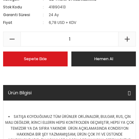
Stok Kodu
41890413
Garanti Süresi
24 Ay
Fiyat
6,78 USD + KDV
Sepete Ekle
Hemen Al
Ürün Bilgisi
SATIŞA KOYDUĞUMUZ TÜM ÜRÜNLER ORİJİNALDİR, BULGAR, RUS, ÇİN
MALI DEĞİLDİR, İKİNCİ ELLERİN HEPSİ KONTROLDEN GEÇMİŞTİR, HEPSİ YA ÇOK
TEMİZDİR YA DA SIFIRA YAKINDIR. ÜRÜN AÇIKLAMASINDA KONDİSYON
HAKKINDA BİR ŞEY YAZMAMIŞSAM, ÜRÜN ÇOK İYİ VE ÜSTÜNDE