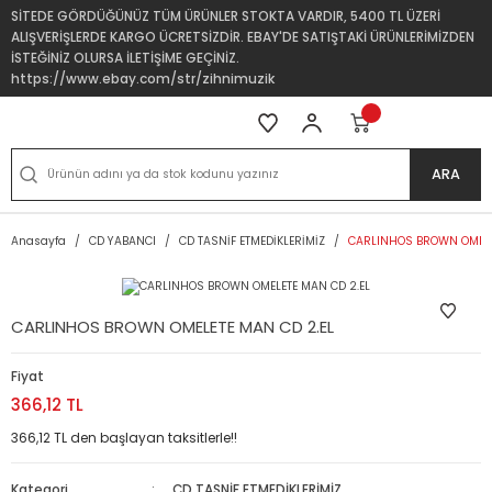
SİTEDE GÖRDÜĞÜNÜZ TÜM ÜRÜNLER STOKTA VARDIR, 5400 TL ÜZERİ
ALIŞVERİŞLERDE KARGO ÜCRETSİZDİR. EBAY'DE SATIŞTAKİ ÜRÜNLERİMİZDEN
İSTEĞİNİZ OLURSA İLETİŞİME GEÇİNİZ.
https://www.ebay.com/str/zihnimuzik
ARA
Anasayfa
CD YABANCI
CD TASNİF ETMEDİKLERİMİZ
CARLINHOS BROWN OMELE
CARLINHOS BROWN OMELETE MAN CD 2.EL
Fiyat
366,12 TL
366,12 TL den başlayan taksitlerle!!
Kategori
CD TASNİF ETMEDİKLERİMİZ