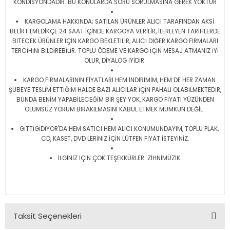
KONDİSYONDADIR. BU KONULARDA SORU SORULMASINA GEREK YOKTUR
KARGOLAMA HAKKINDA; SATILAN ÜRÜNLER ALICI TARAFINDAN AKSİ
BELİRTİLMEDİKÇE 24 SAAT İÇİNDE KARGOYA VERİLİR, İLERLEYEN TARİHLERDE
BİTECEK ÜRÜNLER İÇİN KARGO BEKLETİLİR, ALICI DİĞER KARGO FİRMALARI
TERCİHİNİ BİLDİREBİLİR. TOPLU ÖDEME VE KARGO İÇİN MESAJ ATMANIZ İYİ
OLUR, DİYALOG İYİDİR.
KARGO FİRMALARININ FİYATLARI HEM İNDİRİMİM, HEM DE HER ZAMAN
ŞUBEYE TESLİM ETTİĞİM HALDE BAZI ALICILAR İÇİN PAHALI OLABİLMEKTEDİR,
BUNDA BENİM YAPABİLECEĞİM BİR ŞEY YOK, KARGO FİYATI YÜZÜNDEN
OLUMSUZ YORUM BIRAKILMASINI KABUL ETMEK MÜMKÜN DEĞİL .
GİTTİGİDİYOR'DA HEM SATICI HEM ALICI KONUMUNDAYIM, TOPLU PLAK,
CD, KASET, DVD LERİNİZ İÇİN LÜTFEN FİYAT İSTEYİNİZ.
İLGİNİZ İÇİN ÇOK TEŞEKKÜRLER. ZİHNİMÜZİK
Taksit Seçenekleri