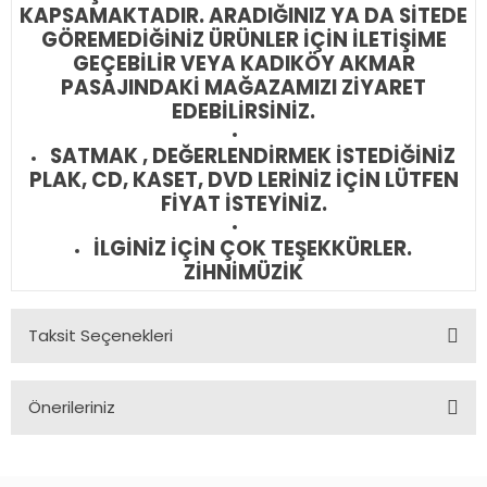
KAPSAMAKTADIR. ARADIĞINIZ YA DA SİTEDE
GÖREMEDİĞİNİZ ÜRÜNLER İÇİN İLETİŞİME
GEÇEBİLİR VEYA KADIKÖY AKMAR
PASAJINDAKİ MAĞAZAMIZI ZİYARET
EDEBİLİRSİNİZ.
SATMAK , DEĞERLENDİRMEK İSTEDİĞİNİZ
PLAK, CD, KASET, DVD LERİNİZ İÇİN LÜTFEN
FİYAT İSTEYİNİZ.
İLGİNİZ İÇİN ÇOK TEŞEKKÜRLER.
ZİHNİMÜZİK
Taksit Seçenekleri
Önerileriniz
Bu ürünün fiyat bilgisi, resim, ürün açıklamalarında ve diğer
konularda yetersiz gördüğünüz noktaları öneri formunu