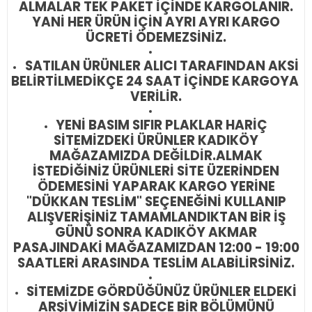
ALMALAR TEK PAKET İÇİNDE KARGOLANIR.
YANİ HER ÜRÜN İÇİN AYRI AYRI KARGO
ÜCRETİ ÖDEMEZSİNİZ.
SATILAN ÜRÜNLER ALICI TARAFINDAN AKSİ
BELİRTİLMEDİKÇE 24 SAAT İÇİNDE KARGOYA
VERİLİR.
YENİ BASIM SIFIR PLAKLAR HARİÇ
SİTEMİZDEKİ ÜRÜNLER KADIKÖY
MAĞAZAMIZDA DEĞİLDİR.
ALMAK
İSTEDİĞİNİZ ÜRÜNLERİ SİTE ÜZERİNDEN
ÖDEMESİNİ YAPARAK KARGO YERİNE
"DÜKKAN TESLİM" SEÇENEĞİNİ KULLANIP
ALIŞVERİŞİNİZ TAMAMLANDIKTAN BİR İŞ
GÜNÜ SONRA KADIKÖY AKMAR
PASAJINDAKİ MAĞAZAMIZDAN 12:00 - 19:00
SAATLERİ ARASINDA TESLİM ALABİLİRSİNİZ.
SİTEMİZDE GÖRDÜĞÜNÜZ ÜRÜNLER ELDEKİ
ARŞİVİMİZİN SADECE BİR BÖLÜMÜNÜ