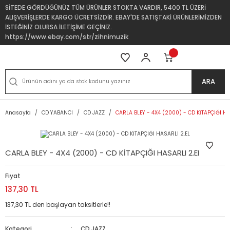
SİTEDE GÖRDÜĞÜNÜZ TÜM ÜRÜNLER STOKTA VARDIR, 5400 TL ÜZERİ
ALIŞVERİŞLERDE KARGO ÜCRETSİZDİR. EBAY'DE SATIŞTAKİ ÜRÜNLERİMİZDEN
İSTEĞİNİZ OLURSA İLETİŞİME GEÇİNİZ.
https://www.ebay.com/str/zihnimuzik
ARA
Anasayfa
CD YABANCI
CD JAZZ
CARLA BLEY - 4X4 (2000) - CD KİTAPÇIĞI HA
CARLA BLEY - 4X4 (2000) - CD KİTAPÇIĞI HASARLI 2.EL
Fiyat
137,30 TL
137,30 TL den başlayan taksitlerle!!
Kategori
CD JAZZ