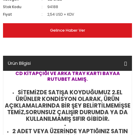
Stok Kodu
94188
Fiyat
2,54 USD + KDV
Gelince Haber Ver
Ürün Bilgisi
CD KİTAPÇIĞI VE ARKA TRAY KARTI BAYAA
RUTUBET ALMIŞ.
SİTEMİZDE SATIŞA KOYDUĞUMUZ 2.EL
ÜRÜNLER KONDİSYON OLARAK, ÜRÜN
AÇIKLAMALARINDA BİR ŞEY BELİRTİLMEMİŞSE
TEMİZ,SORUNSUZ ÇALIŞIR DURUMDA YA DA
KULLANILMAMIŞ SIFIR GİBİDİR.
2 ADET VEYA ÜZERİNDE YAPTIĞINIZ SATIN