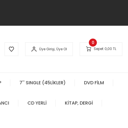
0
Sepet
0,00 TL
Üye Girişi,
Üye Ol
P
7'' SINGLE (45LİKLER)
DVD FİLM
ANCI
CD YERLİ
KİTAP, DERGİ