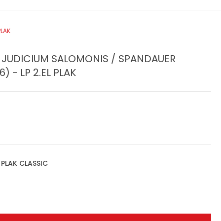
PLAK
E, JUDICIUM SALOMONIS / SPANDAUER
) - LP 2.EL PLAK
,
PLAK CLASSIC