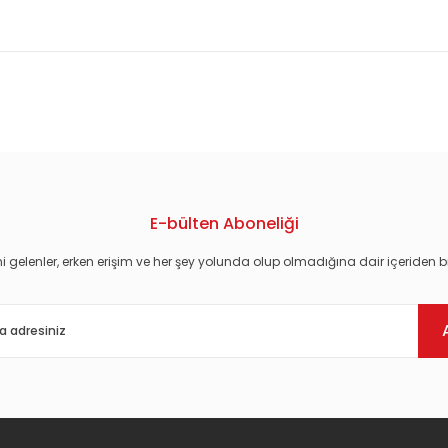
konularda yetersiz gördüğünüz noktaları öneri formunu kullanarak tarafım
E-bülten Aboneliği
i gelenler, erken erişim ve her şey yolunda olup olmadığına dair içeriden bi
Gönder