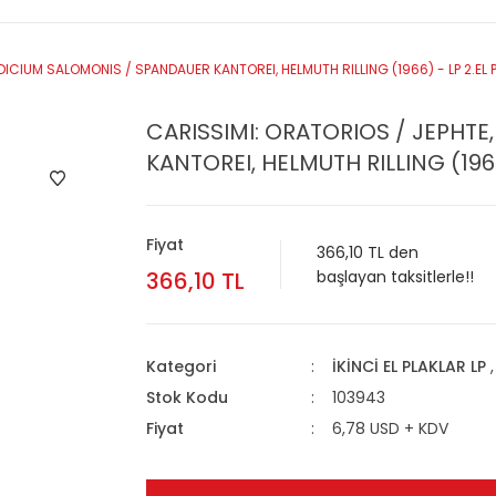
DICIUM SALOMONIS / SPANDAUER KANTOREI, HELMUTH RILLING (1966) - LP 2.EL 
CARISSIMI: ORATORIOS / JEPHT
KANTOREI, HELMUTH RILLING (1966
Fiyat
366,10 TL den
366,10 TL
başlayan taksitlerle!!
Kategori
İKİNCİ EL PLAKLAR LP
Stok Kodu
103943
Fiyat
6,78 USD + KDV