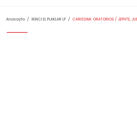
Anasayfa
İKİNCİ EL PLAKLAR LP
CARISSIMI: ORATORIOS / JEPHTE, JU