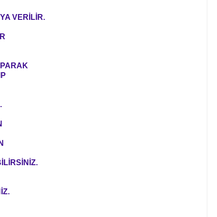
YA VERİLİR.
ER
YAPARAK
IP
.
N
N
LİRSİNİZ.
İZ.