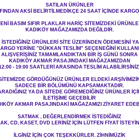
SATILAN ÜRÜNLER
FINDAN AKSİ BELİRTİLMEDİKÇE 24 SAAT İÇİNDE KARGO
ENİ BASIM SIFIR PLAKLAR HARİÇ SİTEMİZDEKİ ÜRÜNL
KADIKÖY MAĞAZAMIZDA DEĞİLDİR.
İSTEDİĞİNİZ ÜRÜNLERİ SİTE ÜZERİNDEN ÖDEMESİNİ 
ARGO YERİNE "DÜKKAN TESLİM" SEÇENEĞİNİ KULLAN
ALIŞVERİŞİNİZ TAMAMLANDIKTAN BİR İŞ GÜNÜ SONRA
KADIKÖY AKMAR PASAJINDAKİ MAĞAZAMIZDAN
12:00 - 19:00 SAATLERİ ARASINDA TESLİM ALABİLİRSİNİZ
SİTEMİZDE GÖRDÜĞÜNÜZ ÜRÜNLER ELDEKİ ARŞİVİMİZİ
SADECE BİR BÖLÜMÜNÜ KAPSAMAKTADIR.
ARADIĞINIZ YA DA SİTEDE GÖREMEDİĞİNİZ ÜRÜNLER İÇİ
İLETİŞİME GEÇEBİLİR
IKÖY AKMAR PASAJINDAKİ MAĞAZAMIZI ZİYARET EDEBİ
SATMAK , DEĞERLENDİRMEK İSTEDİĞİNİZ
AK, CD, KASET, DVD LERİNİZ İÇİN LÜTFEN FİYAT İSTEYİN
İLGİNİZ İÇİN ÇOK TEŞEKKÜRLER. ZİHNİMÜZİK