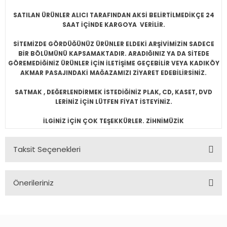
SATILAN ÜRÜNLER ALICI TARAFINDAN AKSİ BELİRTİLMEDİKÇE 24
SAAT İÇİNDE KARGOYA VERİLİR.
SİTEMİZDE GÖRDÜĞÜNÜZ ÜRÜNLER ELDEKİ ARŞİVİMİZİN SADECE
BİR BÖLÜMÜNÜ KAPSAMAKTADIR. ARADIĞINIZ YA DA SİTEDE
GÖREMEDİĞİNİZ ÜRÜNLER İÇİN İLETİŞİME GEÇEBİLİR VEYA KADIKÖY
AKMAR PASAJINDAKİ MAĞAZAMIZI ZİYARET EDEBİLİRSİNİZ.
SATMAK , DEĞERLENDİRMEK İSTEDİĞİNİZ PLAK, CD, KASET, DVD
LERİNİZ İÇİN LÜTFEN FİYAT İSTEYİNİZ.
İLGİNİZ İÇİN ÇOK TEŞEKKÜRLER. ZİHNİMÜZİK
Taksit Seçenekleri
Önerileriniz
Bu ürünün fiyat bilgisi, resim, ürün açıklamalarında ve diğer
konularda yetersiz gördüğünüz noktaları öneri formunu
kullanarak tarafımıza iletebilirsiniz.