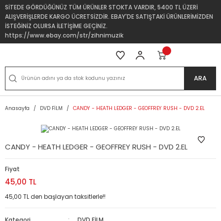
SİTEDE GÖRDÜĞÜNÜZ TÜM ÜRÜNLER STOKTA VARDIR, 5400 TL ÜZERİ
ALIŞVERİŞLERDE KARGO ÜCRETSİZDİR. EBAY'DE SATIŞTAKİ ÜRÜNLERİMİZDEN
İSTEĞİNİZ OLURSA İLETİŞİME GEÇİNİZ.
https://www.ebay.com/str/zihnimuzik
ARA
Anasayfa
DVD FİLM
CANDY - HEATH LEDGER - GEOFFREY RUSH - DVD 2.EL
CANDY - HEATH LEDGER - GEOFFREY RUSH - DVD 2.EL
Fiyat
45,00 TL
45,00 TL den başlayan taksitlerle!!
Kategori
DVD FİLM