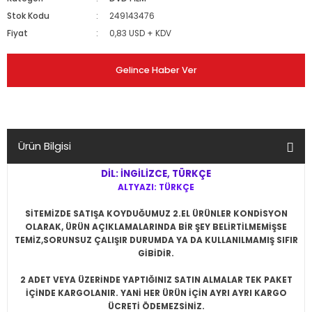
Stok Kodu
249143476
Fiyat
0,83 USD + KDV
Gelince Haber Ver
Ürün Bilgisi
DİL: İNGİLİZCE, TÜRKÇE
ALTYAZI: TÜRKÇE
SİTEMİZDE SATIŞA KOYDUĞUMUZ 2.EL ÜRÜNLER KONDİSYON
OLARAK, ÜRÜN AÇIKLAMALARINDA BİR ŞEY BELİRTİLMEMİŞSE
TEMİZ,SORUNSUZ ÇALIŞIR DURUMDA YA DA KULLANILMAMIŞ SIFIR
GİBİDİR.
2 ADET VEYA ÜZERİNDE YAPTIĞINIZ SATIN ALMALAR TEK PAKET
İÇİNDE KARGOLANIR. YANİ HER ÜRÜN İÇİN AYRI AYRI KARGO
ÜCRETİ ÖDEMEZSİNİZ.