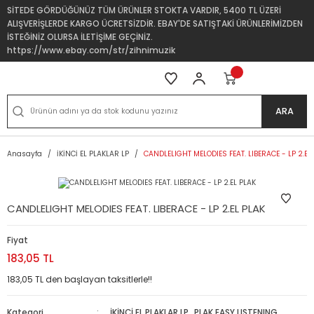
SİTEDE GÖRDÜĞÜNÜZ TÜM ÜRÜNLER STOKTA VARDIR, 5400 TL ÜZERİ
ALIŞVERİŞLERDE KARGO ÜCRETSİZDİR. EBAY'DE SATIŞTAKİ ÜRÜNLERİMİZDEN
İSTEĞİNİZ OLURSA İLETİŞİME GEÇİNİZ.
https://www.ebay.com/str/zihnimuzik
ARA
Anasayfa
İKİNCİ EL PLAKLAR LP
CANDLELIGHT MELODIES FEAT. LIBERACE - LP 2.EL
CANDLELIGHT MELODIES FEAT. LIBERACE - LP 2.EL PLAK
Fiyat
183,05 TL
183,05 TL den başlayan taksitlerle!!
Kategori
İKİNCİ EL PLAKLAR LP
,
PLAK EASY LISTENING,