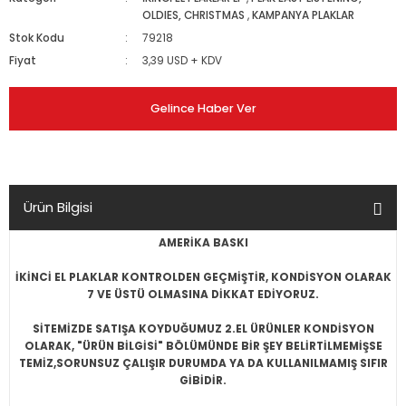
OLDIES, CHRISTMAS
,
KAMPANYA PLAKLAR
Stok Kodu
79218
Fiyat
3,39 USD + KDV
Gelince Haber Ver
Ürün Bilgisi
AMERİKA BASKI
İKİNCİ EL PLAKLAR KONTROLDEN GEÇMİŞTİR, KONDİSYON OLARAK
7 VE ÜSTÜ OLMASINA DİKKAT EDİYORUZ.
SİTEMİZDE SATIŞA KOYDUĞUMUZ 2.EL ÜRÜNLER KONDİSYON
OLARAK, "ÜRÜN BİLGİSİ" BÖLÜMÜNDE BİR ŞEY BELİRTİLMEMİŞSE
TEMİZ,SORUNSUZ ÇALIŞIR DURUMDA YA DA KULLANILMAMIŞ SIFIR
GİBİDİR.