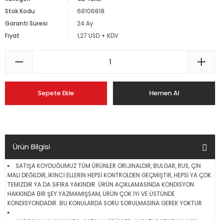
Stok Kodu
68106818
Garanti Süresi
24 Ay
Fiyat
1,27 USD + KDV
Sepete Ekle
Hemen Al
Ürün Bilgisi
SATIŞA KOYDUĞUMUZ TÜM ÜRÜNLER ORİJİNALDİR, BULGAR, RUS, ÇİN
MALI DEĞİLDİR, İKİNCİ ELLERİN HEPSİ KONTROLDEN GEÇMİŞTİR, HEPSİ YA ÇOK
TEMİZDİR YA DA SIFIRA YAKINDIR. ÜRÜN AÇIKLAMASINDA KONDİSYON
HAKKINDA BİR ŞEY YAZMAMIŞSAM, ÜRÜN ÇOK İYİ VE ÜSTÜNDE
KONDİSYONDADIR. BU KONULARDA SORU SORULMASINA GEREK YOKTUR