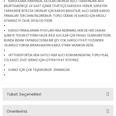
KARGOLAMA HAKKINDA; SATILAN ÜRÜNLER ALICI TARAFINDAN AKSİ
BELİRTİLMEDİKÇE 24 SAAT İÇİNDE (YURTİÇİ) KARGOYA VERİLİR, İLERLEYEN
TARİHLERDE BİTECEK ÜRÜNLER İÇİN KARGO BEKLETİLİR, ALICI DİĞER KARGO
FİRMALARI TERCİHİNİ BİLDİREBİLİR. TOPLU ÖDEME VE KARGO İÇİN MESAJ
ATMANIZ İYİ OLUR, DİYALOG İYİDİR.
KARGO FİRMALARININ FİYATLARI HEM İNDİRİMİM, HEM DE HER ZAMAN
ŞUBEYE TESLİM ETTİĞİM HALDE BAZI ALICILAR İÇİN PAHALI OLABİLMEKTEDİR,
BUNDA BENİM YAPABİLECEĞİM BİR ŞEY YOK, KARGO FİYATI YÜZÜNDEN
OLUMSUZ YORUM BIRAKILMASINI KABUL ETMEK MÜMKÜN DEĞİL .
GİTTİGİDİYOR'DA HEM SATICI HEM ALICI KONUMUNDAYIM, TOPLU PLAK,
CD, KASET, DVD' LERİNİZ İÇİN LÜTFEN FİYAT İSTEYİNİZ.
İLGİNİZ İÇİN ÇOK TEŞEKKÜRLER. ZİHNİMÜZİK
Taksit Seçenekleri
Önerileriniz