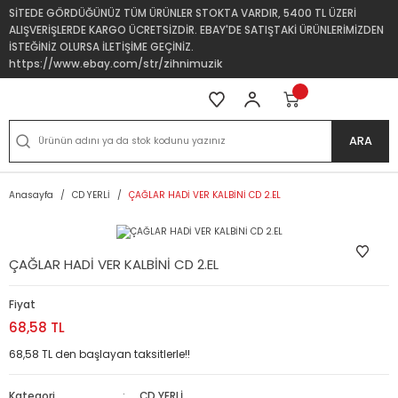
SİTEDE GÖRDÜĞÜNÜZ TÜM ÜRÜNLER STOKTA VARDIR, 5400 TL ÜZERİ
ALIŞVERİŞLERDE KARGO ÜCRETSİZDİR. EBAY'DE SATIŞTAKİ ÜRÜNLERİMİZDEN
İSTEĞİNİZ OLURSA İLETİŞİME GEÇİNİZ.
https://www.ebay.com/str/zihnimuzik
ARA
Anasayfa
CD YERLİ
ÇAĞLAR HADİ VER KALBİNİ CD 2.EL
ÇAĞLAR HADİ VER KALBİNİ CD 2.EL
Fiyat
68,58 TL
68,58 TL den başlayan taksitlerle!!
Kategori
CD YERLİ