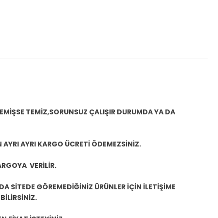
MEMİŞSE TEMİZ,SORUNSUZ ÇALIŞIR DURUMDA YA DA
N AYRI AYRI KARGO ÜCRETİ ÖDEMEZSİNİZ.
ARGOYA VERİLİR.
A SİTEDE GÖREMEDİĞİNİZ ÜRÜNLER İÇİN İLETİŞİME
İLİRSİNİZ.