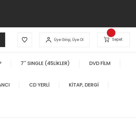
A
Sepet
Üye Girişi,
Üye Ol
P
7'' SINGLE (45LİKLER)
DVD FİLM
ANCI
CD YERLİ
KİTAP, DERGİ