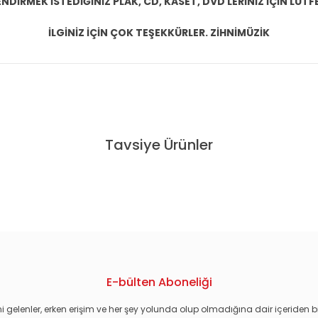
DİRMEK İSTEDİĞİNİZ PLAK, CD, KASET, DVD LERİNİZ İÇİN LÜTFE
İLGİNİZ İÇİN ÇOK TEŞEKKÜRLER. ZİHNİMÜZİK
konularda yetersiz gördüğünüz noktaları öneri formunu kullanarak tarafım
Tavsiye Ürünler
EKBERG - FEDERICO FELLINI - DVD 2.EL
E-bülten Aboneliği
i gelenler, erken erişim ve her şey yolunda olup olmadığına dair içeriden bi