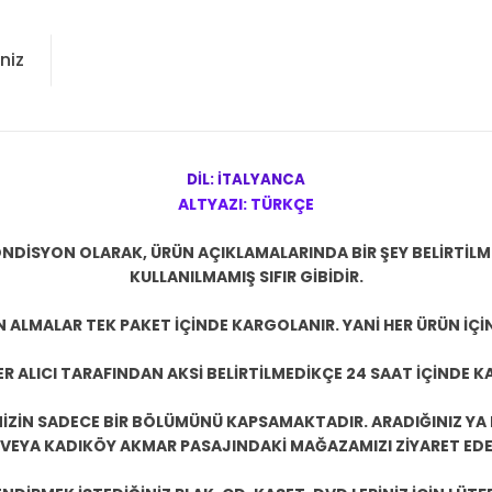
niz
DİL: İTALYANCA
ALTYAZI: TÜRKÇE
NDİSYON OLARAK, ÜRÜN AÇIKLAMALARINDA BİR ŞEY BELİRTİL
KULLANILMAMIŞ SIFIR GİBİDİR.
N ALMALAR TEK PAKET İÇİNDE KARGOLANIR. YANİ HER ÜRÜN İÇİ
R ALICI TARAFINDAN AKSİ BELİRTİLMEDİKÇE 24 SAAT İÇİNDE K
ZİN SADECE BİR BÖLÜMÜNÜ KAPSAMAKTADIR. ARADIĞINIZ YA D
 VEYA KADIKÖY AKMAR PASAJINDAKİ MAĞAZAMIZI ZİYARET EDEB