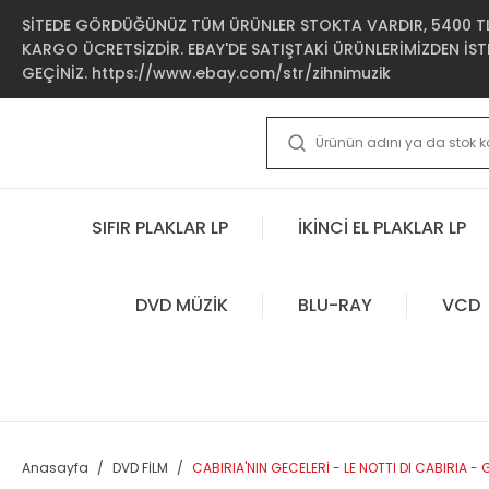
SİTEDE GÖRDÜĞÜNÜZ TÜM ÜRÜNLER STOKTA VARDIR, 5400 TL 
KARGO ÜCRETSİZDİR. EBAY'DE SATIŞTAKİ ÜRÜNLERİMİZDEN İSTE
GEÇİNİZ. https://www.ebay.com/str/zihnimuzik
SIFIR PLAKLAR LP
İKİNCİ EL PLAKLAR LP
DVD MÜZİK
BLU-RAY
VCD
Anasayfa
DVD FİLM
CABIRIA'NIN GECELERİ - LE NOTTI DI CABIRIA - 