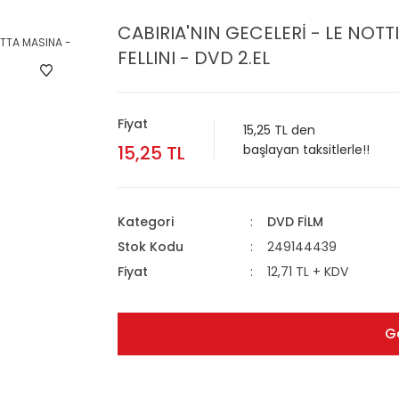
CABIRIA'NIN GECELERİ - LE NOTT
FELLINI - DVD 2.EL
Fiyat
15,25 TL den
15,25 TL
başlayan taksitlerle!!
Kategori
DVD FİLM
Stok Kodu
249144439
Fiyat
12,71 TL + KDV
G