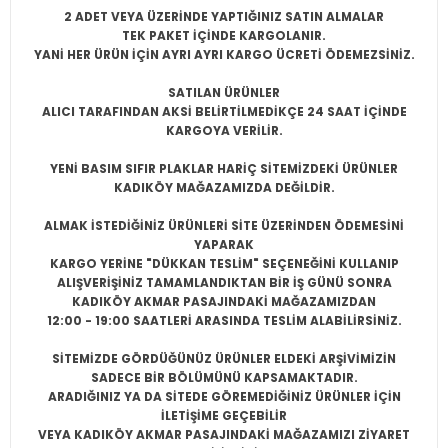
2 ADET VEYA ÜZERİNDE YAPTIĞINIZ SATIN ALMALAR
TEK PAKET İÇİNDE KARGOLANIR.
YANİ HER ÜRÜN İÇİN AYRI AYRI KARGO ÜCRETİ ÖDEMEZSİNİZ.
SATILAN ÜRÜNLER
ALICI TARAFINDAN AKSİ BELİRTİLMEDİKÇE 24 SAAT İÇİNDE
KARGOYA VERİLİR.
YENİ BASIM SIFIR PLAKLAR HARİÇ SİTEMİZDEKİ ÜRÜNLER
KADIKÖY MAĞAZAMIZDA DEĞİLDİR.
ALMAK İSTEDİĞİNİZ ÜRÜNLERİ SİTE ÜZERİNDEN ÖDEMESİNİ
YAPARAK
KARGO YERİNE "DÜKKAN TESLİM" SEÇENEĞİNİ KULLANIP
ALIŞVERİŞİNİZ TAMAMLANDIKTAN BİR İŞ GÜNÜ SONRA
KADIKÖY AKMAR PASAJINDAKİ MAĞAZAMIZDAN
12:00 - 19:00 SAATLERİ ARASINDA TESLİM ALABİLİRSİNİZ.
SİTEMİZDE GÖRDÜĞÜNÜZ ÜRÜNLER ELDEKİ ARŞİVİMİZİN
SADECE BİR BÖLÜMÜNÜ KAPSAMAKTADIR.
ARADIĞINIZ YA DA SİTEDE GÖREMEDİĞİNİZ ÜRÜNLER İÇİN
İLETİŞİME GEÇEBİLİR
VEYA KADIKÖY AKMAR PASAJINDAKİ MAĞAZAMIZI ZİYARET