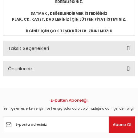
EDEBİLİRSİNİZ.
SATMAK , DEĞERLENDİRMEK İSTEDİĞİNİZ
PLAK, CD, KASET, DVD LERİNİZ İÇİN LÜTFEN FİYAT İSTEYİNİZ.
İLGİNİZ İÇİN ÇOK TEŞEKKÜRLER. ZİHNİ MÜZİK
Taksit Seçenekleri
Önerileriniz
Bu ürünün fiyat bilgisi, resim, ürün açıklamalarında ve diğer
konularda yetersiz gördüğünüz noktaları öneri formunu
kullanarak tarafımıza iletebilirsiniz.
Görüş ve önerileriniz için teşekkür ederiz.
E-bülten Aboneliği
Yeni gelenler, erken erişim ve her şey yolunda olup olmadığına dair içeriden bilgi.
Ürün resmi kalitesiz, bozuk veya görüntülenemiyor.
Ürün açıklamasında eksik bilgiler bulunuyor.
Abone Ol
Ürün bilgilerinde hatalar bulunuyor.