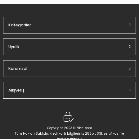
Ürün fiyatı diğer sitelerden daha pahalı.
Bu ürüne benzer farklı alternatifler olmalı.
Kategoriler
Üyelik
Gönder
Kurumsal
Alışveriş
Copyright 2023 © Zihni.com
Tüm Hakları Saklıdır. Kredi kartı bilgileriniz 256bit SSL sertifikası ile