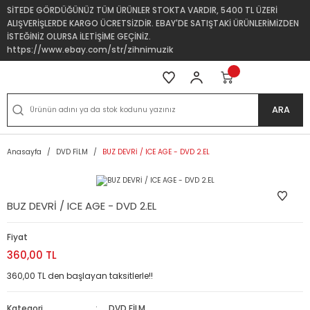
SİTEDE GÖRDÜĞÜNÜZ TÜM ÜRÜNLER STOKTA VARDIR, 5400 TL ÜZERİ
ALIŞVERİŞLERDE KARGO ÜCRETSİZDİR. EBAY'DE SATIŞTAKİ ÜRÜNLERİMİZDEN
İSTEĞİNİZ OLURSA İLETİŞİME GEÇİNİZ.
https://www.ebay.com/str/zihnimuzik
ARA
Anasayfa
DVD FİLM
BUZ DEVRİ / ICE AGE - DVD 2.EL
BUZ DEVRİ / ICE AGE - DVD 2.EL
Fiyat
360,00 TL
360,00 TL den başlayan taksitlerle!!
Kategori
DVD FİLM