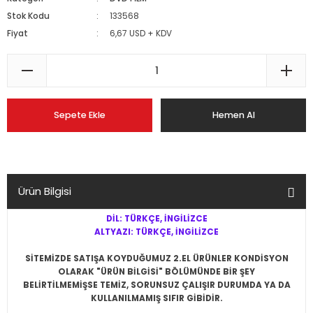
Stok Kodu
133568
Fiyat
6,67 USD + KDV
Sepete Ekle
Hemen Al
Ürün Bilgisi
DİL: TÜRKÇE, İNGİLİZCE
ALTYAZI: TÜRKÇE, İNGİLİZCE
SİTEMİZDE SATIŞA KOYDUĞUMUZ 2.EL ÜRÜNLER KONDİSYON
OLARAK "ÜRÜN BİLGİSİ" BÖLÜMÜNDE BİR ŞEY
BELİRTİLMEMİŞSE
TEMİZ, SORUNSUZ ÇALIŞIR DURUMDA YA DA
KULLANILMAMIŞ SIFIR
GİBİDİR.