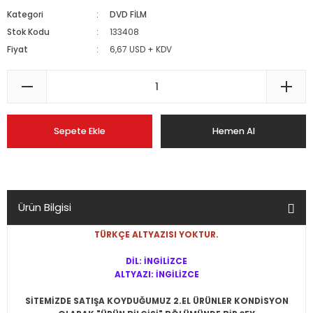
Kategori
DVD FİLM
Stok Kodu
133408
Fiyat
6,67 USD + KDV
Sepete Ekle
Hemen Al
Ürün Bilgisi
TÜRKÇE ALTYAZISI YOKTUR.
DİL: İNGİLİZCE
ALTYAZI: İNGİLİZCE
SİTEMİZDE SATIŞA KOYDUĞUMUZ 2.EL ÜRÜNLER KONDİSYON