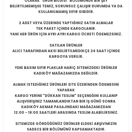
OLARAK "ÜRÜN BİLGİSİ" BÖLÜMÜNDE BİR ŞEY
BELİRTİLMEMİŞSE
TEMİZ, SORUNSUZ ÇALIŞIR DURUMDA YA DA
KULLANILMAMIŞ SIFIR
GİBİDİR.
2 ADET VEYA ÜZERİNDE YAPTIĞINIZ SATIN ALMALAR
TEK PAKET İÇİNDE KARGOLANIR.
YANİ HER ÜRÜN İÇİN AYRI AYRI KARGO ÜCRETİ ÖDEMEZSİNİZ.
SATILAN ÜRÜNLER
ALICI TARAFINDAN AKSİ BELİRTİLMEDİKÇE 24 SAAT İÇİNDE
KARGOYA VERİLİR.
YENİ BASIM SIFIR PLAKLAR HARİÇ SİTEMİZDEKİ ÜRÜNLER
KADIKÖY MAĞAZAMIZDA DEĞİLDİR.
ALMAK İSTEDİĞİNİZ ÜRÜNLERİ SİTE ÜZERİNDEN ÖDEMESİNİ
YAPARAK
KARGO YERİNE "DÜKKAN TESLİM" SEÇENEĞİNİ KULLANIP
ALIŞVERİŞİNİZ TAMAMLANDIKTAN BİR İŞ GÜNÜ SONRA
KADIKÖY AKMAR PASAJINDAKİ MAĞAZAMIZDAN
12:00 - 19:00 SAATLERİ ARASINDA TESLİM ALABİLİRSİNİZ.
SİTEMİZDE GÖRDÜĞÜNÜZ ÜRÜNLER ELDEKİ ARŞİVİMİZİN
SADECE BİR BÖLÜMÜNÜ KAPSAMAKTADIR.