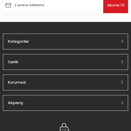
Ürün açıklamasında eksik bilgiler bulunuyor.
Abone Ol
Ürün bilgilerinde hatalar bulunuyor.
Ürün fiyatı diğer sitelerden daha pahalı.
Bu ürüne benzer farklı alternatifler olmalı.
Kategoriler
Üyelik
Gönder
Kurumsal
Alışveriş