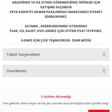
ARADIĞINIZ YA DA SİTEDE GÖREMEDİĞİNİZ ÜRÜNLER İÇİN
İLETİŞİME GEÇEBİLİR
VEYA KADIKÖY AKMAR PASAJINDAKİ MAĞAZAMIZI ZİYARET
EDEBİLİRSİNİZ.
SATMAK , DEĞERLENDİRMEK İSTEDİĞİNİZ
PLAK, CD, KASET, DVD LERİNİZ İÇİN LÜTFEN FİYAT İSTEYİNİZ.
İLGİNİZ İÇİN ÇOK TEŞEKKÜRLER. ZİHNİ MÜZİK
Taksit Seçenekleri
Önerileriniz
Bu ürünün fiyat bilgisi, resim, ürün açıklamalarında ve diğer
konularda yetersiz gördüğünüz noktaları öneri formunu
kullanarak tarafımıza iletebilirsiniz.
Görüş ve önerileriniz için teşekkür ederiz.
E-bülten Aboneliği
Yeni gelenler, erken erişim ve her şey yolunda olup olmadığına dair içeriden bilgi.
Ürün resmi kalitesiz, bozuk veya görüntülenemiyor.