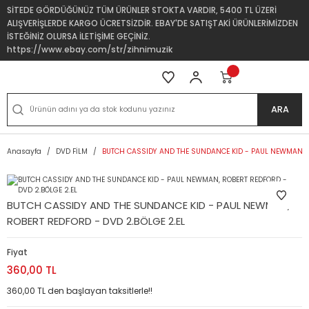
SİTEDE GÖRDÜĞÜNÜZ TÜM ÜRÜNLER STOKTA VARDIR, 5400 TL ÜZERİ
ALIŞVERİŞLERDE KARGO ÜCRETSİZDİR. EBAY'DE SATIŞTAKİ ÜRÜNLERİMİZDEN
İSTEĞİNİZ OLURSA İLETİŞİME GEÇİNİZ.
https://www.ebay.com/str/zihnimuzik
ARA
Anasayfa
DVD FİLM
BUTCH CASSIDY AND THE SUNDANCE KID - PAUL NEWMAN, R
BUTCH CASSIDY AND THE SUNDANCE KID - PAUL NEWMAN,
ROBERT REDFORD - DVD 2.BÖLGE 2.EL
Fiyat
360,00 TL
360,00 TL den başlayan taksitlerle!!