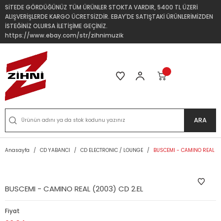
SİTEDE GÖRDÜĞÜNÜZ TÜM ÜRÜNLER STOKTA VARDIR, 5400 TL ÜZERİ
ALIŞVERİŞLERDE KARGO ÜCRETSİZDİR. EBAY'DE SATIŞTAKİ ÜRÜNLERİMİZDEN
İSTEĞİNİZ OLURSA İLETİŞİME GEÇİNİZ.
https://www.ebay.com/str/zihnimuzik
ARA
Anasayfa
CD YABANCI
CD ELECTRONIC / LOUNGE
BUSCEMI - CAMINO REAL (2
BUSCEMI - CAMINO REAL (2003) CD 2.EL
Fiyat