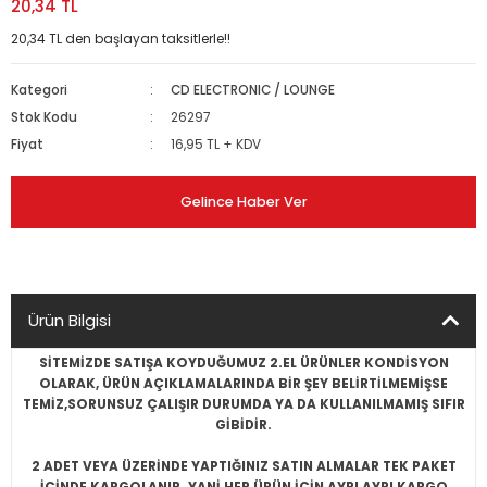
20,34 TL
20,34 TL den başlayan taksitlerle!!
Kategori
CD ELECTRONIC / LOUNGE
Stok Kodu
26297
Fiyat
16,95 TL + KDV
Gelince Haber Ver
Ürün Bilgisi
SİTEMİZDE SATIŞA KOYDUĞUMUZ 2.EL ÜRÜNLER KONDİSYON
OLARAK, ÜRÜN AÇIKLAMALARINDA BİR ŞEY BELİRTİLMEMİŞSE
TEMİZ,SORUNSUZ ÇALIŞIR DURUMDA YA DA KULLANILMAMIŞ SIFIR
GİBİDİR.
2 ADET VEYA ÜZERİNDE YAPTIĞINIZ SATIN ALMALAR TEK PAKET
İÇİNDE KARGOLANIR. YANİ HER ÜRÜN İÇİN AYRI AYRI KARGO