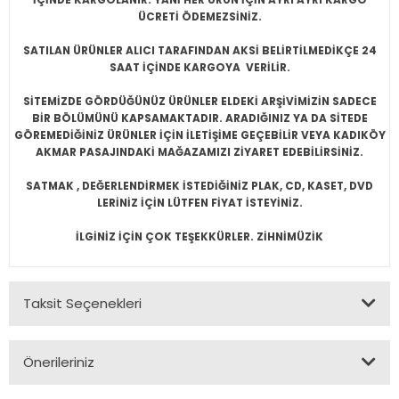
ÜCRETİ ÖDEMEZSİNİZ.
SATILAN ÜRÜNLER ALICI TARAFINDAN AKSİ BELİRTİLMEDİKÇE 24
SAAT İÇİNDE KARGOYA VERİLİR.
SİTEMİZDE GÖRDÜĞÜNÜZ ÜRÜNLER ELDEKİ ARŞİVİMİZİN SADECE
BİR BÖLÜMÜNÜ KAPSAMAKTADIR. ARADIĞINIZ YA DA SİTEDE
GÖREMEDİĞİNİZ ÜRÜNLER İÇİN İLETİŞİME GEÇEBİLİR VEYA KADIKÖY
AKMAR PASAJINDAKİ MAĞAZAMIZI ZİYARET EDEBİLİRSİNİZ.
SATMAK , DEĞERLENDİRMEK İSTEDİĞİNİZ PLAK, CD, KASET, DVD
LERİNİZ İÇİN LÜTFEN FİYAT İSTEYİNİZ.
İLGİNİZ İÇİN ÇOK TEŞEKKÜRLER. ZİHNİMÜZİK
Taksit Seçenekleri
Önerileriniz
Bu ürünün fiyat bilgisi, resim, ürün açıklamalarında ve diğer