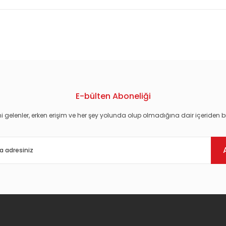
konularda yetersiz gördüğünüz noktaları öneri formunu kullanarak tarafım
E-bülten Aboneliği
i gelenler, erken erişim ve her şey yolunda olup olmadığına dair içeriden bi
Gönder