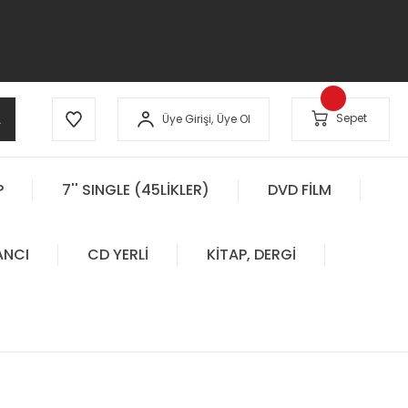
A
Sepet
Üye Girişi,
Üye Ol
P
7'' SINGLE (45LİKLER)
DVD FİLM
ANCI
CD YERLİ
KİTAP, DERGİ