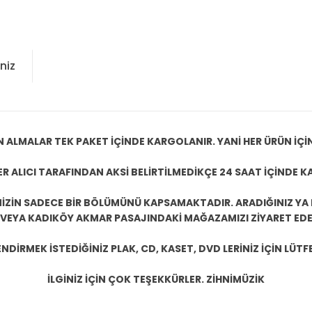
niz
N ALMALAR TEK PAKET İÇİNDE KARGOLANIR. YANİ HER ÜRÜN İÇİ
R ALICI TARAFINDAN AKSİ BELİRTİLMEDİKÇE 24 SAAT İÇİNDE K
ZİN SADECE BİR BÖLÜMÜNÜ KAPSAMAKTADIR. ARADIĞINIZ YA D
 VEYA KADIKÖY AKMAR PASAJINDAKİ MAĞAZAMIZI ZİYARET EDEB
DİRMEK İSTEDİĞİNİZ PLAK, CD, KASET, DVD LERİNİZ İÇİN LÜTFE
İLGİNİZ İÇİN ÇOK TEŞEKKÜRLER. ZİHNİMÜZİK