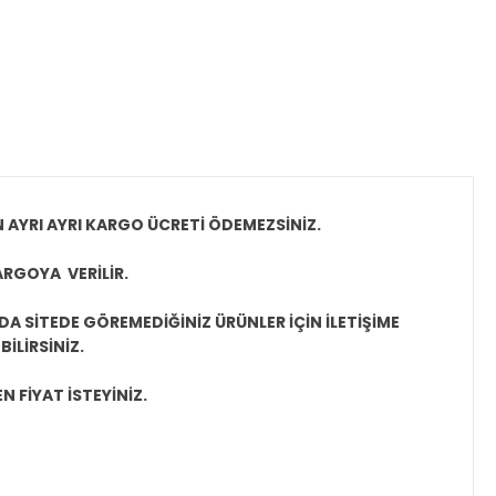
N AYRI AYRI KARGO ÜCRETİ ÖDEMEZSİNİZ.
ARGOYA VERİLİR.
A SİTEDE GÖREMEDİĞİNİZ ÜRÜNLER İÇİN İLETİŞİME
İLİRSİNİZ.
N FİYAT İSTEYİNİZ.