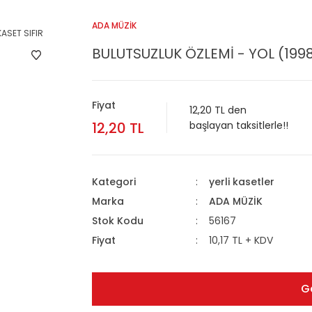
ADA MÜZİK
BULUTSUZLUK ÖZLEMİ - YOL (1998
Fiyat
12,20 TL den
12,20 TL
başlayan taksitlerle!!
Kategori
yerli kasetler
Marka
ADA MÜZİK
Stok Kodu
56167
Fiyat
10,17 TL + KDV
G