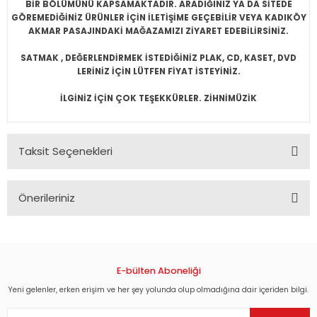
BİR BÖLÜMÜNÜ KAPSAMAKTADIR. ARADIĞINIZ YA DA SİTEDE
GÖREMEDİĞİNİZ ÜRÜNLER İÇİN İLETİŞİME GEÇEBİLİR VEYA KADIKÖY
AKMAR PASAJINDAKİ MAĞAZAMIZI ZİYARET EDEBİLİRSİNİZ.
SATMAK , DEĞERLENDİRMEK İSTEDİĞİNİZ PLAK, CD, KASET, DVD
LERİNİZ İÇİN LÜTFEN FİYAT İSTEYİNİZ.
İLGİNİZ İÇİN ÇOK TEŞEKKÜRLER. ZİHNİMÜZİK
Taksit Seçenekleri
Önerileriniz
Bu ürünün fiyat bilgisi, resim, ürün açıklamalarında ve diğer
konularda yetersiz gördüğünüz noktaları öneri formunu
kullanarak tarafımıza iletebilirsiniz.
Görüş ve önerileriniz için teşekkür ederiz.
E-bülten Aboneliği
Yeni gelenler, erken erişim ve her şey yolunda olup olmadığına dair içeriden bilgi.
Ürün resmi kalitesiz, bozuk veya görüntülenemiyor.