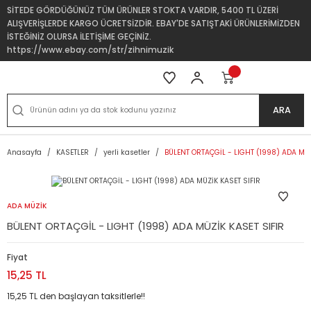
SİTEDE GÖRDÜĞÜNÜZ TÜM ÜRÜNLER STOKTA VARDIR, 5400 TL ÜZERİ
ALIŞVERİŞLERDE KARGO ÜCRETSİZDİR. EBAY'DE SATIŞTAKİ ÜRÜNLERİMİZDEN
İSTEĞİNİZ OLURSA İLETİŞİME GEÇİNİZ.
https://www.ebay.com/str/zihnimuzik
ARA
Anasayfa
KASETLER
yerli kasetler
BÜLENT ORTAÇGİL - LIGHT (1998) ADA MÜZ
ADA MÜZİK
BÜLENT ORTAÇGİL - LIGHT (1998) ADA MÜZİK KASET SIFIR
Fiyat
15,25 TL
15,25 TL den başlayan taksitlerle!!