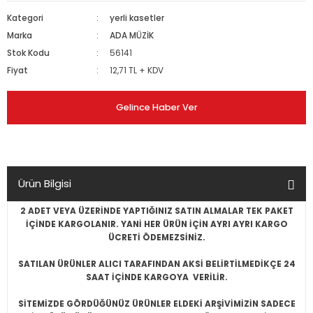
Kategori
yerli kasetler
Marka
ADA MÜZİK
Stok Kodu
56141
Fiyat
12,71 TL + KDV
Gelince Haber Ver
Ürün Bilgisi
2 ADET VEYA ÜZERİNDE YAPTIĞINIZ SATIN ALMALAR TEK PAKET
İÇİNDE KARGOLANIR. YANİ HER ÜRÜN İÇİN AYRI AYRI KARGO
ÜCRETİ ÖDEMEZSİNİZ.
SATILAN ÜRÜNLER ALICI TARAFINDAN AKSİ BELİRTİLMEDİKÇE 24
SAAT İÇİNDE KARGOYA VERİLİR.
SİTEMİZDE GÖRDÜĞÜNÜZ ÜRÜNLER ELDEKİ ARŞİVİMİZİN SADECE