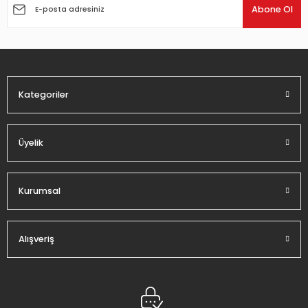
Ürün açıklamasında eksik bilgiler bulunuyor.
Abone Ol
Ürün bilgilerinde hatalar bulunuyor.
Ürün fiyatı diğer sitelerden daha pahalı.
Bu ürüne benzer farklı alternatifler olmalı.
Kategoriler
Üyelik
Gönder
Kurumsal
Alışveriş