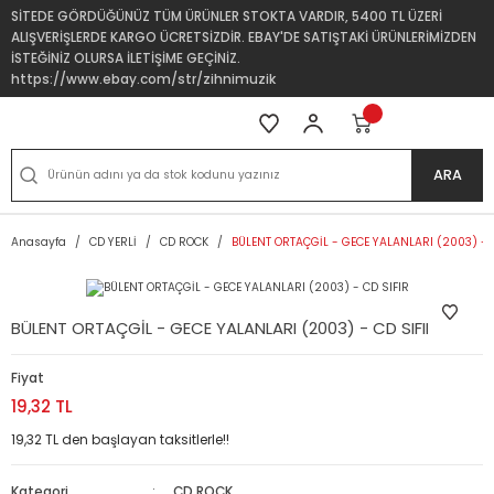
SİTEDE GÖRDÜĞÜNÜZ TÜM ÜRÜNLER STOKTA VARDIR, 5400 TL ÜZERİ
ALIŞVERİŞLERDE KARGO ÜCRETSİZDİR. EBAY'DE SATIŞTAKİ ÜRÜNLERİMİZDEN
İSTEĞİNİZ OLURSA İLETİŞİME GEÇİNİZ.
https://www.ebay.com/str/zihnimuzik
ARA
Anasayfa
CD YERLİ
CD ROCK
BÜLENT ORTAÇGİL - GECE YALANLARI (2003) - 
BÜLENT ORTAÇGİL - GECE YALANLARI (2003) - CD SIFIR
Fiyat
19,32 TL
19,32 TL den başlayan taksitlerle!!
Kategori
CD ROCK