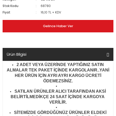
Stok Kodu
68780
Fiyat
16,10 TL + KDV
Gelince Haber Ver
Ürün Bilgisi
2 ADET VEYA ÜZERİNDE YAPTIĞINIZ SATIN
ALMALAR TEK PAKET İÇİNDE KARGOLANIR..YANİ
HER ÜRÜN İÇİN AYRI AYRI KARGO ÜCRETİ
ÖDEMEZSİNİZ.
SATILAN ÜRÜNLER ALICI TARAFINDAN AKSİ
BELİRTİLMEDİKÇE 24 SAAT İÇİNDE KARGOYA
VERİLİR
.
SİTEMİZDE GÖRDÜĞÜNÜZ ÜRÜNLER ELDEKİ