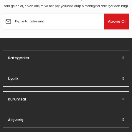
Yeni gelenler, erken erişim ve her şey yolunda olup olmadığına dair içeriden bilgi.
Ürün resmi kalitesiz, bozuk veya görüntülenemiyor.
Ürün açıklamasında eksik bilgiler bulunuyor.
Abone Ol
Ürün bilgilerinde hatalar bulunuyor.
Ürün fiyatı diğer sitelerden daha pahalı.
Bu ürüne benzer farklı alternatifler olmalı.
Kategoriler
Üyelik
Gönder
Kurumsal
Alışveriş