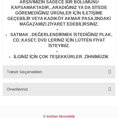
ARŞİVİMİZİN SADECE BİR BÖLÜMÜNÜ
KAPSAMAKTADIR...ARADIĞINIZ YA DA SİTEDE
GÖREMEDİĞİNİZ ÜRÜNLER İÇİN İLETİŞİME
GEÇEBİLİR VEYA KADIKÖY AKMAR PASAJINDAKİ
MAĞAZAMIZI ZİYARET EDEBİLİRSİNİZ.
SATMAK , DEĞERLENDİRMEK İSTEDİĞİNİZ PLAK,
CD, KASET, DVD LERİNİZ İÇİN LÜTFEN FİYAT
İSTEYİNİZ.
İLGİNİZ İÇİN ÇOK TEŞEKKÜRLER. ZİHNİMÜZİK
Taksit Seçenekleri
Önerileriniz
Bu ürünün fiyat bilgisi, resim, ürün açıklamalarında ve diğer
konularda yetersiz gördüğünüz noktaları öneri formunu
kullanarak tarafımıza iletebilirsiniz.
Görüş ve önerileriniz için teşekkür ederiz.
E-bülten Aboneliği