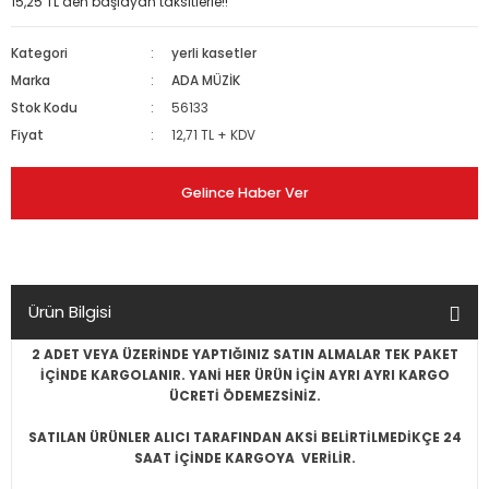
15,25 TL den başlayan taksitlerle!!
Kategori
yerli kasetler
Marka
ADA MÜZİK
Stok Kodu
56133
Fiyat
12,71 TL + KDV
Gelince Haber Ver
Ürün Bilgisi
2 ADET VEYA ÜZERİNDE YAPTIĞINIZ SATIN ALMALAR TEK PAKET
İÇİNDE KARGOLANIR. YANİ HER ÜRÜN İÇİN AYRI AYRI KARGO
ÜCRETİ ÖDEMEZSİNİZ.
SATILAN ÜRÜNLER ALICI TARAFINDAN AKSİ BELİRTİLMEDİKÇE 24
SAAT İÇİNDE KARGOYA VERİLİR.