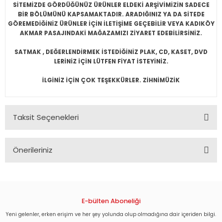
SİTEMİZDE GÖRDÜĞÜNÜZ ÜRÜNLER ELDEKİ ARŞİVİMİZİN SADECE
BİR BÖLÜMÜNÜ KAPSAMAKTADIR. ARADIĞINIZ YA DA SİTEDE
GÖREMEDİĞİNİZ ÜRÜNLER İÇİN İLETİŞİME GEÇEBİLİR VEYA KADIKÖY
AKMAR PASAJINDAKİ MAĞAZAMIZI ZİYARET EDEBİLİRSİNİZ.
SATMAK , DEĞERLENDİRMEK İSTEDİĞİNİZ PLAK, CD, KASET, DVD
LERİNİZ İÇİN LÜTFEN FİYAT İSTEYİNİZ.
İLGİNİZ İÇİN ÇOK TEŞEKKÜRLER. ZİHNİMÜZİK
Taksit Seçenekleri
Önerileriniz
Bu ürünün fiyat bilgisi, resim, ürün açıklamalarında ve diğer
konularda yetersiz gördüğünüz noktaları öneri formunu
kullanarak tarafımıza iletebilirsiniz.
Görüş ve önerileriniz için teşekkür ederiz.
E-bülten Aboneliği
Yeni gelenler, erken erişim ve her şey yolunda olup olmadığına dair içeriden bilgi.