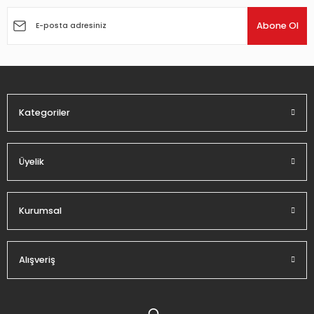
Ürün resmi kalitesiz, bozuk veya görüntülenemiyor.
Ürün açıklamasında eksik bilgiler bulunuyor.
Abone Ol
Ürün bilgilerinde hatalar bulunuyor.
Ürün fiyatı diğer sitelerden daha pahalı.
Bu ürüne benzer farklı alternatifler olmalı.
Kategoriler
Üyelik
Gönder
Kurumsal
Alışveriş