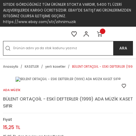
SİTEDE GÖRDÜĞÜNÜZ TÜM ÜRÜNLER STOKTA VARDIR, 5400 TL ÜZERİ
ALIŞVERİŞLERDE KARGO ÜCRETSİZDİR. EBAY'DE SATIŞTAKİ ÜRÜNLERİMİZDEN
İSTEĞİNİZ OLURSA İLETİŞİME GEÇİNİZ.
https://www.ebay.com/str/zihnimuzik
ARA
Anasayfa
KASETLER
yerli kasetler
BÜLENT ORTAÇGİL - ESKİ DEFTERLER (1999
ADA MÜZİK
BÜLENT ORTAÇGİL - ESKİ DEFTERLER (1999) ADA MÜZİK KASET
SIFIR
Fiyat
15,25 TL