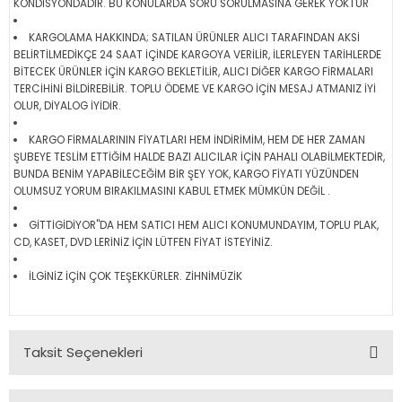
KONDİSYONDADIR. BU KONULARDA SORU SORULMASINA GEREK YOKTUR
KARGOLAMA HAKKINDA; SATILAN ÜRÜNLER ALICI TARAFINDAN AKSİ
BELİRTİLMEDİKÇE 24 SAAT İÇİNDE KARGOYA VERİLİR, İLERLEYEN TARİHLERDE
BİTECEK ÜRÜNLER İÇİN KARGO BEKLETİLİR, ALICI DİĞER KARGO FİRMALARI
TERCİHİNİ BİLDİREBİLİR. TOPLU ÖDEME VE KARGO İÇİN MESAJ ATMANIZ İYİ
OLUR, DİYALOG İYİDİR.
KARGO FİRMALARININ FİYATLARI HEM İNDİRİMİM, HEM DE HER ZAMAN
ŞUBEYE TESLİM ETTİĞİM HALDE BAZI ALICILAR İÇİN PAHALI OLABİLMEKTEDİR,
BUNDA BENİM YAPABİLECEĞİM BİR ŞEY YOK, KARGO FİYATI YÜZÜNDEN
OLUMSUZ YORUM BIRAKILMASINI KABUL ETMEK MÜMKÜN DEĞİL .
GİTTİGİDİYOR"DA HEM SATICI HEM ALICI KONUMUNDAYIM, TOPLU PLAK,
CD, KASET, DVD LERİNİZ İÇİN LÜTFEN FİYAT İSTEYİNİZ.
İLGİNİZ İÇİN ÇOK TEŞEKKÜRLER. ZİHNİMÜZİK
Taksit Seçenekleri