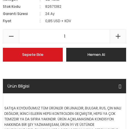
Stok Kodu
82671382
Garanti Süresi
24 Ay
Fiyat
0,85 USD + KDV
Sepete Ekle
Hemen Al
Ürün Bilgisi
SATIŞA KOYDUĞUMUZ TÜM ÜRÜNLER ORİJİNALDİR, BULGAR, RUS, ÇİN MALI
DEĞİLDİR, İKİNCİ ELLERİN HEPSİ KONTROLDEN GEÇMİŞTİR, HEPSİ YA ÇOK
TEMİZDİR YA DA SIFIRA YAKINDIR. ÜRÜN AÇIKLAMASINDA KONDİSYON
HAKKINDA BİR ŞEY YAZMAMIŞSAM, ÜRÜN İYİ VE ÜSTÜNDE