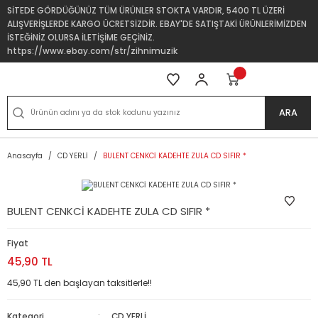
SİTEDE GÖRDÜĞÜNÜZ TÜM ÜRÜNLER STOKTA VARDIR, 5400 TL ÜZERİ
ALIŞVERİŞLERDE KARGO ÜCRETSİZDİR. EBAY'DE SATIŞTAKİ ÜRÜNLERİMİZDEN
İSTEĞİNİZ OLURSA İLETİŞİME GEÇİNİZ.
https://www.ebay.com/str/zihnimuzik
ARA
Anasayfa
CD YERLİ
BULENT CENKCİ KADEHTE ZULA CD SIFIR *
BULENT CENKCİ KADEHTE ZULA CD SIFIR *
Fiyat
45,90 TL
45,90 TL den başlayan taksitlerle!!
Kategori
CD YERLİ