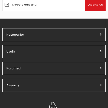
Ürün açıklamasında eksik bilgiler bulunuyor.
Abone Ol
Ürün bilgilerinde hatalar bulunuyor.
Ürün fiyatı diğer sitelerden daha pahalı.
Bu ürüne benzer farklı alternatifler olmalı.
Kategoriler
Üyelik
Gönder
Kurumsal
Alışveriş