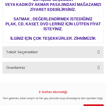
VEYA KADIKÖY AKMAR PASAJINDAKİ MAĞAZAMIZI
ZİYARET EDEBİLİRSİNİZ.
SATMAK , DEĞERLENDİRMEK İSTEDİĞİNİZ
PLAK, CD, KASET, DVD LERİNİZ İÇİN LÜTFEN FİYAT
İSTEYİNİZ.
İLGİNİZ İÇİN ÇOK TEŞEKKÜRLER. ZİHNİMÜZİK
Taksit Seçenekleri
Önerileriniz
Bu ürünün fiyat bilgisi, resim, ürün açıklamalarında ve diğer
konularda yetersiz gördüğünüz noktaları öneri formunu
kullanarak tarafımıza iletebilirsiniz.
Görüş ve önerileriniz için teşekkür ederiz.
E-bülten Aboneliği
Yeni gelenler, erken erişim ve her şey yolunda olup olmadığına dair içeriden bilgi.
Ürün resmi kalitesiz, bozuk veya görüntülenemiyor.