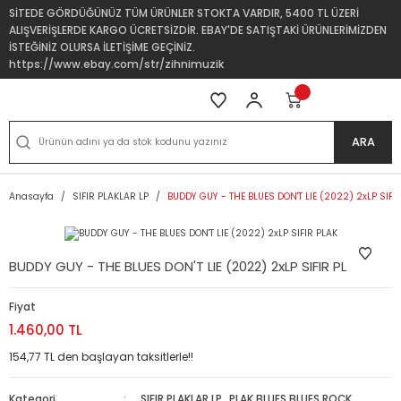
SİTEDE GÖRDÜĞÜNÜZ TÜM ÜRÜNLER STOKTA VARDIR, 5400 TL ÜZERİ
ALIŞVERİŞLERDE KARGO ÜCRETSİZDİR. EBAY'DE SATIŞTAKİ ÜRÜNLERİMİZDEN
İSTEĞİNİZ OLURSA İLETİŞİME GEÇİNİZ.
https://www.ebay.com/str/zihnimuzik
ARA
Anasayfa
SIFIR PLAKLAR LP
BUDDY GUY - THE BLUES DON'T LIE (2022) 2xLP SIFI
BUDDY GUY - THE BLUES DON'T LIE (2022) 2xLP SIFIR PLAK
Fiyat
1.460,00 TL
154,77 TL den başlayan taksitlerle!!
Kategori
SIFIR PLAKLAR LP
,
PLAK BLUES,BLUES ROCK