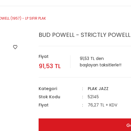
ELL (1957) - LP SIFIR PLAK
BUD POWELL - STRICTLY POWELL (
Fiyat
91,53 TL den
91,53 TL
başlayan taksitlerle!!
Kategori
PLAK JAZZ
Stok Kodu
52145
Fiyat
76,27 TL + KDV
G