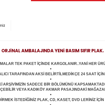
niz
ORJİNAL AMBALAJINDA YENİ BASIM SIFIR PLAK.
LMALAR TEK PAKET İÇİNDE KARGOLANIR..YANİ HER ÜRÜ
LICI TARAFINDAN AKSİ BELİRTİLMEDİKÇE 24 SAAT İÇ
ARŞİVİMİZİN SADECE BİR BÖLÜMÜNÜ KAPSAMAKTADIR.
EÇEBİLİR VEYA KADIKÖY AKMAR PASAJINDAKİ MAĞAZAMI
MEK İSTEDİĞİNİZ PLAK, CD, KASET, DVD LERİNİZ İÇİN 