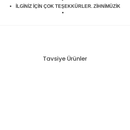
İLGİNİZ İÇİN ÇOK TEŞEKKÜRLER. ZİHNİMÜZİK
konularda yetersiz gördüğünüz noktaları öneri formunu kullanarak tarafım
Tavsiye Ürünler