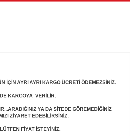
N İÇİN AYRI AYRI KARGO ÜCRETİ ÖDEMEZSİNİZ.
İNDE KARGOYA VERİLİR
.
..ARADIĞINIZ YA DA SİTEDE GÖREMEDİĞİNİZ
ZI ZİYARET EDEBİLİRSİNİZ.
LÜTFEN FİYAT İSTEYİNİZ.