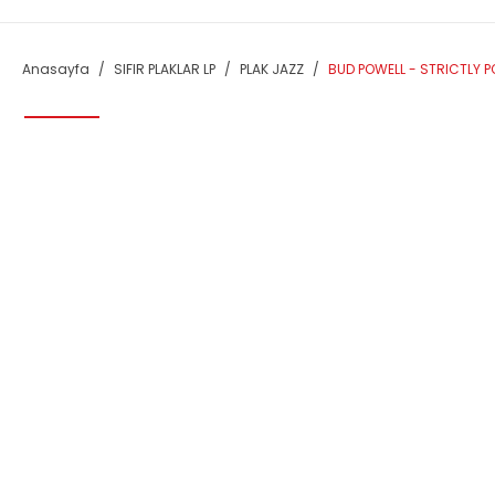
Anasayfa
SIFIR PLAKLAR LP
PLAK JAZZ
BUD POWELL - STRICTLY POW