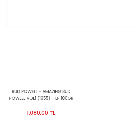
Bu ürünün fiyat bilgisi, resim, ürün açıklamalarında ve diğer 
Görüş ve önerileriniz için teşekkür ederiz.
Ürün resmi kalitesiz, bozuk veya görüntülenemiyor.
Ürün açıklamasında eksik bilgiler bulunuyor.
Ürün bilgilerinde hatalar bulunuyor.
BUD POWELL - AMAZING BUD
Ürün fiyatı diğer sitelerden daha pahalı.
POWELL VOL1 (1955) - LP 180GR
Bu ürüne benzer farklı alternatifler olmalı.
2015 EDITION SIFIR PLAK
1.080,00 TL