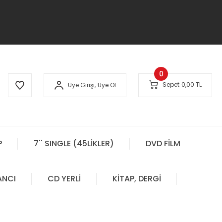
0
Sepet
0,00 TL
Üye Girişi,
Üye Ol
P
7'' SINGLE (45LİKLER)
DVD FİLM
ANCI
CD YERLİ
KİTAP, DERGİ