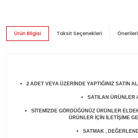
Ürün Bilgisi
Taksit Seçenekleri
Önerileri
2 ADET VEYA ÜZERİNDE YAPTIĞINIZ SATIN A
SATILAN ÜRÜNLER A
SİTEMİZDE GÖRDÜĞÜNÜZ ÜRÜNLER ELDEKİ 
ÜRÜNLER İÇİN İLETİŞİME G
SATMAK , DEĞERLENDİR