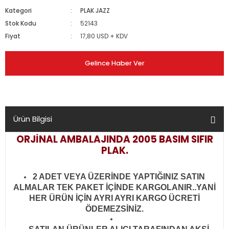
Kategori
PLAK JAZZ
Stok Kodu
52143
Fiyat
17,80 USD + KDV
Gelince Haber Ver
Ürün Bilgisi
ORJİNAL AMBALAJINDA 2005 BASIM SIFIR
PLAK.
2 ADET VEYA ÜZERİNDE YAPTIĞINIZ SATIN
ALMALAR TEK PAKET İÇİNDE KARGOLANIR..YANİ
HER ÜRÜN İÇİN AYRI AYRI KARGO ÜCRETİ
ÖDEMEZSİNİZ.