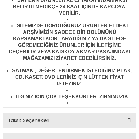
SATILAN ÜRÜNLER ALICI TARAFINDAN AKSİ
BELİRTİLMEDİKÇE 24 SAAT İÇİNDE KARGOYA
VERİLİR
.
SİTEMİZDE GÖRDÜĞÜNÜZ ÜRÜNLER ELDEKİ
ARŞİVİMİZİN SADECE BİR BÖLÜMÜNÜ
KAPSAMAKTADIR...ARADIĞINIZ YA DA SİTEDE
GÖREMEDİĞİNİZ ÜRÜNLER İÇİN İLETİŞİME
GEÇEBİLİR VEYA KADIKÖY AKMAR PASAJINDAKİ
MAĞAZAMIZI ZİYARET EDEBİLİRSİNİZ.
SATMAK , DEĞERLENDİRMEK İSTEDİĞİNİZ PLAK,
CD, KASET, DVD LERİNİZ İÇİN LÜTFEN FİYAT
İSTEYİNİZ.
İLGİNİZ İÇİN ÇOK TEŞEKKÜRLER. ZİHNİMÜZİK
Taksit Seçenekleri