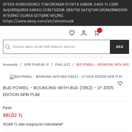
SİTEDE GÖRDÜĞÜNÜZ TÜM ÜRÜNLER STOKTA VARDIR, 5400 TL ÜZERİ
ALIŞVERİŞLERDE KARGO ÜCRETSİZDİR. EBAY'DE SATIŞTAKİ ÜRÜNLERİMİZDEN
İSTEĞİNİZ OLURSA İLETİŞİME GEÇİNİZ.
https://www.ebay.com/str/zihnimuzik
ARA
Anasayfa
SIFIR PLAKLAR LP
PLAK JAZZ
BUD POWELL - BOUNCING WITH BUD (19
BUD POWELL - BOUNCING WITH BUD (1962) - LP 2005
EDITION SIFIR PLAK
Fiyat
961,02 TL
101,88 TL den başlayan taksitlerle!!