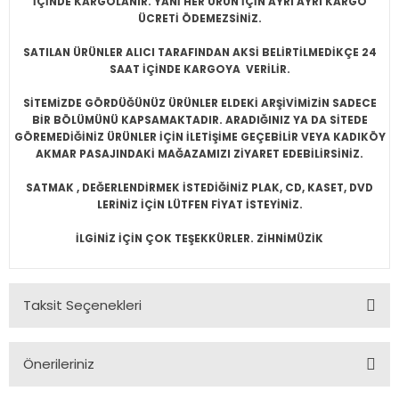
İÇİNDE KARGOLANIR. YANİ HER ÜRÜN İÇİN AYRI AYRI KARGO
ÜCRETİ ÖDEMEZSİNİZ.
SATILAN ÜRÜNLER ALICI TARAFINDAN AKSİ BELİRTİLMEDİKÇE 24
SAAT İÇİNDE KARGOYA VERİLİR.
SİTEMİZDE GÖRDÜĞÜNÜZ ÜRÜNLER ELDEKİ ARŞİVİMİZİN SADECE
BİR BÖLÜMÜNÜ KAPSAMAKTADIR. ARADIĞINIZ YA DA SİTEDE
GÖREMEDİĞİNİZ ÜRÜNLER İÇİN İLETİŞİME GEÇEBİLİR VEYA KADIKÖY
AKMAR PASAJINDAKİ MAĞAZAMIZI ZİYARET EDEBİLİRSİNİZ.
SATMAK , DEĞERLENDİRMEK İSTEDİĞİNİZ PLAK, CD, KASET, DVD
LERİNİZ İÇİN LÜTFEN FİYAT İSTEYİNİZ.
İLGİNİZ İÇİN ÇOK TEŞEKKÜRLER. ZİHNİMÜZİK
Taksit Seçenekleri
Önerileriniz