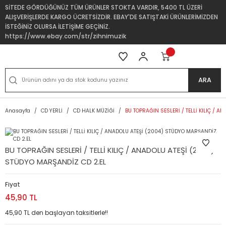
SİTEDE GÖRDÜĞÜNÜZ TÜM ÜRÜNLER STOKTA VARDIR, 5400 TL ÜZERİ
ALIŞVERİŞLERDE KARGO ÜCRETSİZDİR. EBAY'DE SATIŞTAKİ ÜRÜNLERİMİZDEN
İSTEĞİNİZ OLURSA İLETİŞİME GEÇİNİZ.
https://www.ebay.com/str/zihnimuzik
ARA
Anasayfa
CD YERLİ
CD HALK MÜZİĞİ
BU TOPRAĞIN SESLERİ / TELLİ KILIÇ / 
BU TOPRAĞIN SESLERİ / TELLİ KILIÇ / ANADOLU ATEŞİ (2004)
STÜDYO MARŞANDİZ CD 2.EL
Fiyat
45,90 TL
45,90 TL den başlayan taksitlerle!!