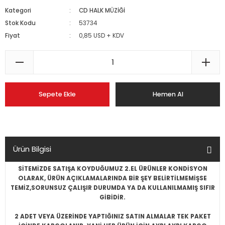
Kategori
CD HALK MÜZİĞİ
Stok Kodu
53734
Fiyat
0,85 USD + KDV
Sepete Ekle
Hemen Al
Ürün Bilgisi
SİTEMİZDE SATIŞA KOYDUĞUMUZ 2.EL ÜRÜNLER KONDİSYON
OLARAK, ÜRÜN AÇIKLAMALARINDA BİR ŞEY BELİRTİLMEMİŞSE
TEMİZ,SORUNSUZ ÇALIŞIR DURUMDA YA DA KULLANILMAMIŞ SIFIR
GİBİDİR.
2 ADET VEYA ÜZERİNDE YAPTIĞINIZ SATIN ALMALAR TEK PAKET