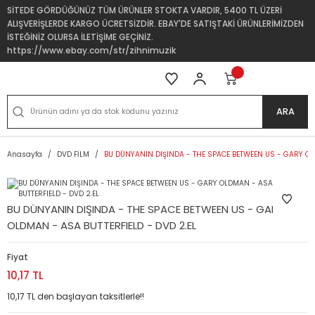
SİTEDE GÖRDÜĞÜNÜZ TÜM ÜRÜNLER STOKTA VARDIR, 5400 TL ÜZERİ
ALIŞVERİŞLERDE KARGO ÜCRETSİZDİR. EBAY'DE SATIŞTAKİ ÜRÜNLERİMİZDEN
İSTEĞİNİZ OLURSA İLETİŞİME GEÇİNİZ.
https://www.ebay.com/str/zihnimuzik
ARA
Anasayfa
DVD FİLM
BU DÜNYANIN DIŞINDA - THE SPACE BETWEEN US - GARY OLD
BU DÜNYANIN DIŞINDA - THE SPACE BETWEEN US - GARY
OLDMAN - ASA BUTTERFIELD - DVD 2.EL
Fiyat
10,17 TL
10,17 TL den başlayan taksitlerle!!