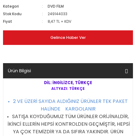
Kategori
DVD FİLM
Stok Kodu
249144033
Fiyat
8,47 TL + KDV
Gelince Haber Ver
Ürün Bilgisi
DİL: İNGİLİZCE, TÜRKÇE
ALTYAZI: TÜRKÇE
2 VE ÜZERİ SAYIDA ALDIĞINIZ ÜRÜNLER TEK PAKET
HALİNDE KARGOLANIR
SATIŞA KOYDUĞUMUZ TÜM ÜRÜNLER ORİJİNALDİR,
İKİNCİ ELLERİN HEPSİ KONTROLDEN GEÇMİŞTİR, HEPSİ
YA ÇOK TEMİZDİR YA DA SIFIRA YAKINDIR. ÜRÜN