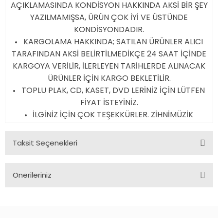
AÇIKLAMASINDA KONDİSYON HAKKINDA AKSİ BİR ŞEY
YAZILMAMIŞSA, ÜRÜN ÇOK İYİ VE ÜSTÜNDE
KONDİSYONDADIR.
KARGOLAMA HAKKINDA; SATILAN ÜRÜNLER ALICI
TARAFINDAN AKSİ BELİRTİLMEDİKÇE 24 SAAT İÇİNDE
KARGOYA VERİLİR, İLERLEYEN TARİHLERDE ALINACAK
ÜRÜNLER İÇİN KARGO BEKLETİLİR.
TOPLU PLAK, CD, KASET, DVD LERİNİZ İÇİN LÜTFEN
FİYAT İSTEYİNİZ.
İLGİNİZ İÇİN ÇOK TEŞEKKÜRLER. ZİHNİMÜZİK
Taksit Seçenekleri
Önerileriniz
Bu ürünün fiyat bilgisi, resim, ürün açıklamalarında ve diğer
konularda yetersiz gördüğünüz noktaları öneri formunu
kullanarak tarafımıza iletebilirsiniz.