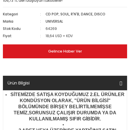
106,73 TL den başlayan taksitlerle!!
Kategori
CD POP, SOUL, R'N'B, DANCE, DISCO
Marka
UNIVERSAL
Stok Kodu
64269
Fiyat
18,64 USD + KDV
Gelince Haber Ver
Ürün Bilgisi
SİTEMİZDE SATIŞA KOYDUĞUMUZ 2.EL ÜRÜNLER
KONDÜSYON OLARAK, "ÜRÜN BİLGİSİ"
BÖLÜMÜNDE BİRŞEY BELİRTİLMEMİŞSE
TEMİZ,SORUNSUZ ÇALIŞIR DURUMDA YA DA
KULLANILMAMIŞ SIFIR GİBİDİR
.