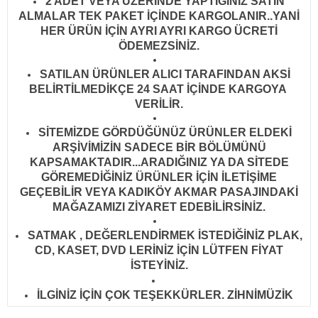
2 ADET VEYA ÜZERİNDE YAPTIĞINIZ SATIN
ALMALAR TEK PAKET İÇİNDE KARGOLANIR..YANİ
HER ÜRÜN İÇİN AYRI AYRI KARGO ÜCRETİ
ÖDEMEZSİNİZ.
SATILAN ÜRÜNLER ALICI TARAFINDAN AKSİ
BELİRTİLMEDİKÇE 24 SAAT İÇİNDE KARGOYA
VERİLİR
.
SİTEMİZDE GÖRDÜĞÜNÜZ ÜRÜNLER ELDEKİ
ARŞİVİMİZİN SADECE BİR BÖLÜMÜNÜ
KAPSAMAKTADIR...ARADIĞINIZ YA DA SİTEDE
GÖREMEDİĞİNİZ ÜRÜNLER İÇİN İLETİŞİME
GEÇEBİLİR VEYA KADIKÖY AKMAR PASAJINDAKİ
MAĞAZAMIZI ZİYARET EDEBİLİRSİNİZ.
SATMAK , DEĞERLENDİRMEK İSTEDİĞİNİZ PLAK,
CD, KASET, DVD LERİNİZ İÇİN LÜTFEN FİYAT
İSTEYİNİZ.
İLGİNİZ İÇİN ÇOK TEŞEKKÜRLER. ZİHNİMÜZİK