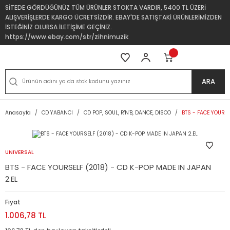
SİTEDE GÖRDÜĞÜNÜZ TÜM ÜRÜNLER STOKTA VARDIR, 5400 TL ÜZERİ
ALIŞVERİŞLERDE KARGO ÜCRETSİZDİR. EBAY'DE SATIŞTAKİ ÜRÜNLERİMİZDEN
İSTEĞİNİZ OLURSA İLETİŞİME GEÇİNİZ.
https://www.ebay.com/str/zihnimuzik
ARA
Anasayfa
CD YABANCI
CD POP, SOUL, R'N'B, DANCE, DISCO
BTS - FACE YOURSE
UNIVERSAL
BTS - FACE YOURSELF (2018) - CD K-POP MADE IN JAPAN
2.EL
Fiyat
1.006,78 TL