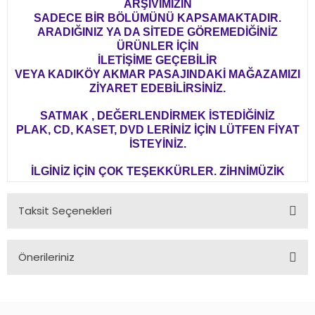
ARŞİVİMİZİN
SADECE BİR BÖLÜMÜNÜ KAPSAMAKTADIR.
ARADIĞINIZ YA DA SİTEDE GÖREMEDİĞİNİZ
ÜRÜNLER İÇİN
İLETİŞİME GEÇEBİLİR
VEYA KADIKÖY AKMAR PASAJINDAKİ MAĞAZAMIZI
ZİYARET EDEBİLİRSİNİZ.
SATMAK , DEĞERLENDİRMEK İSTEDİĞİNİZ
PLAK, CD, KASET, DVD LERİNİZ İÇİN LÜTFEN FİYAT
İSTEYİNİZ.
İLGİNİZ İÇİN ÇOK TEŞEKKÜRLER. ZİHNİMÜZİK
Taksit Seçenekleri
Önerileriniz
Bu ürünün fiyat bilgisi, resim, ürün açıklamalarında ve diğer
konularda yetersiz gördüğünüz noktaları öneri formunu
kullanarak tarafımıza iletebilirsiniz.