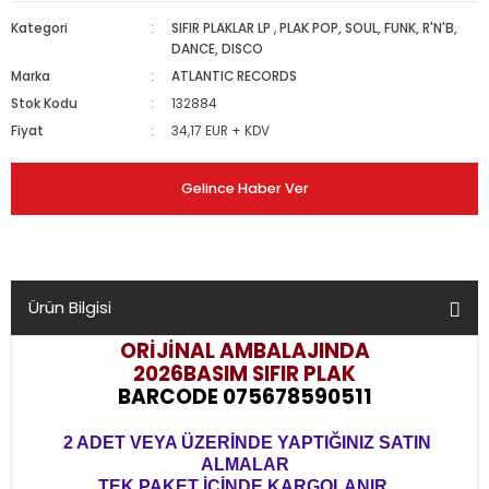
Kategori
SIFIR PLAKLAR LP
,
PLAK POP, SOUL, FUNK, R'N'B,
DANCE, DISCO
Marka
ATLANTIC RECORDS
Stok Kodu
132884
Fiyat
34,17 EUR + KDV
Gelince Haber Ver
Ürün Bilgisi
ORİJİNAL AMBALAJINDA
2026BASIM
SIFIR PLAK
BARCODE 075678590511
2 ADET VEYA ÜZERİNDE YAPTIĞINIZ SATIN
ALMALAR
TEK PAKET İÇİNDE KARGOLANIR.