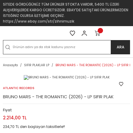
SİTEDE GÖRDÜĞÜNÜZ TÜM ÜRÜNLER STOKTA VARDIR, 5400 TL ÜZERİ
ALIŞVERİŞLERDE KARGO ÜCRETSİZDİR. EBAY'DE SATIŞTAKİ ÜRÜNLERİMİZDEN
İSTEĞİNİZ OLURSA İLETİŞİME GEÇİNİZ.
https://www.ebay.com/str/zihnimuzik
ARA
Anasayfa
SIFIR PLAKLAR LP
BRUNO MARS - THE ROMANTIC (2026) - LP SIFIR P
ATLANTIC RECORDS
BRUNO MARS - THE ROMANTIC (2026) - LP SIFIR PLAK
Fiyat
2.214,00 TL
234,70 TL den başlayan taksitlerle!!