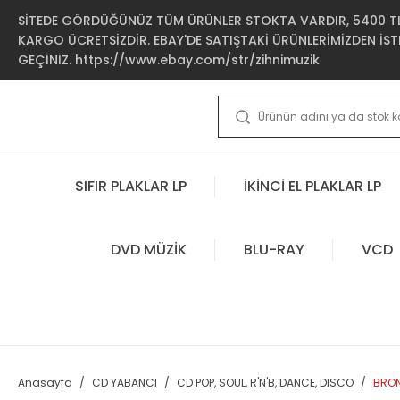
SİTEDE GÖRDÜĞÜNÜZ TÜM ÜRÜNLER STOKTA VARDIR, 5400 TL 
KARGO ÜCRETSİZDİR. EBAY'DE SATIŞTAKİ ÜRÜNLERİMİZDEN İSTE
GEÇİNİZ. https://www.ebay.com/str/zihnimuzik
SIFIR PLAKLAR LP
İKİNCİ EL PLAKLAR LP
DVD MÜZİK
BLU-RAY
VCD
Anasayfa
CD YABANCI
CD POP, SOUL, R'N'B, DANCE, DISCO
BRON