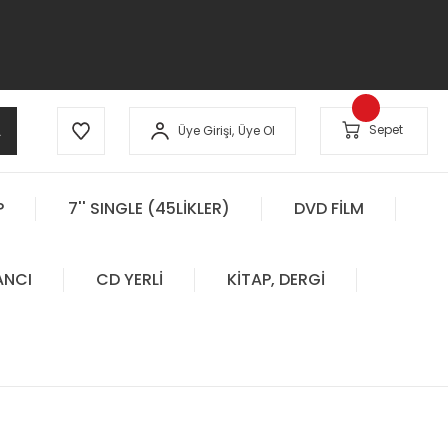
A
Sepet
Üye Girişi,
Üye Ol
P
7'' SINGLE (45LİKLER)
DVD FİLM
ANCI
CD YERLİ
KİTAP, DERGİ