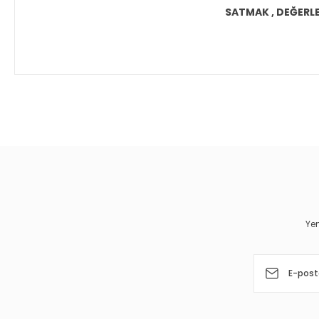
SATMAK , DEĞERLEN
Bu ürünün fiyat bilgisi, resim, ürün açıklamalarında ve diğer 
Görüş ve önerileriniz için teşekkür ederiz.
Ürün resmi kalitesiz, bozuk veya görüntülenemiyor.
Ürün açıklamasında eksik bilgiler bulunuyor.
Ürün bilgilerinde hatalar bulunuyor.
Yen
Ürün fiyatı diğer sitelerden daha pahalı.
Bu ürüne benzer farklı alternatifler olmalı.