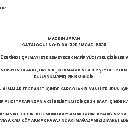
niz
MADE IN JAPAN
CATALOGUE NO: DIDX-329 / MCAD-5538
 ÜZERİNDE ÇALMAYI ETKİLEMEYECEK HAFİF YÜZEYSEL ÇİZİKLER V
NDİSYON OLARAK, ÜRÜN AÇIKLAMALARINDA BİR ŞEY BELİRTİL
KULLANILMAMIŞ SIFIR GİBİDİR.
N ALMALAR TEK PAKET İÇİNDE KARGOLANIR. YANİ HER ÜRÜN İÇİ
R ALICI TARAFINDAN AKSİ BELİRTİLMEDİKÇE 24 SAAT İÇİNDE K
ZİN SADECE BİR BÖLÜMÜNÜ KAPSAMAKTADIR. ARADIĞINIZ YA D
 VEYA KADIKÖY AKMAR PASAJINDAKİ MAĞAZAMIZI ZİYARET EDEB