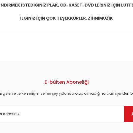
DİRMEK İSTEDİĞİNİZ PLAK, CD, KASET, DVD LERİNİZ İÇİN LÜTFE
İLGİNİZ İÇİN ÇOK TEŞEKKÜRLER. ZİHNİMÜZİK
konularda yetersiz gördüğünüz noktaları öneri formunu kullanarak tarafım
E-bülten Aboneliği
i gelenler, erken erişim ve her şey yolunda olup olmadığına dair içeriden bi