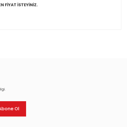
N FİYAT İSTEYİNİZ.
ıza iletebilirsiniz.
lgi.
Abone Ol