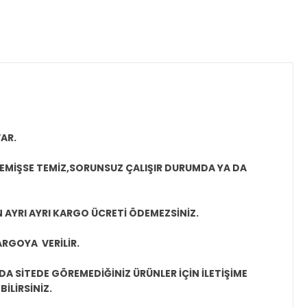
AR.
MEMİŞSE TEMİZ,SORUNSUZ ÇALIŞIR DURUMDA YA DA
N AYRI AYRI KARGO ÜCRETİ ÖDEMEZSİNİZ.
ARGOYA VERİLİR.
A SİTEDE GÖREMEDİĞİNİZ ÜRÜNLER İÇİN İLETİŞİME
İLİRSİNİZ.