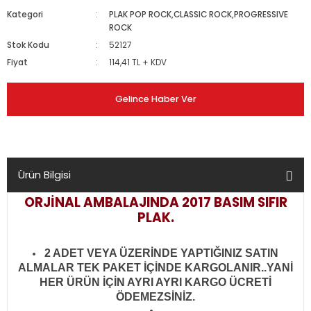
Kategori
PLAK POP ROCK,CLASSIC ROCK,PROGRESSIVE
ROCK
Stok Kodu
52127
Fiyat
114,41 TL + KDV
Gelince Haber Ver
Ürün Bilgisi
ORJİNAL AMBALAJINDA 2017 BASIM SIFIR
PLAK.
2 ADET VEYA ÜZERİNDE YAPTIĞINIZ SATIN
ALMALAR TEK PAKET İÇİNDE KARGOLANIR..YANİ
HER ÜRÜN İÇİN AYRI AYRI KARGO ÜCRETİ
ÖDEMEZSİNİZ.