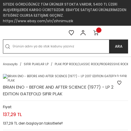
SİTEDE GÖRDÜĞÜNÜZ TÜM ÜRÜNLER STOKTA VARDIR, 5400 TL ÜZERİ
ALIŞVERİŞLERDE KARGO ÜCRETSİZDİR. EBAY'DE SATIŞTAKİ ÜRÜNLERİMİZDEN
İSTEĞİNİZ OLURSA İLETİŞİME GEÇİNİZ.
https://www.ebay.com/str/zihnimuzik
ARA
Anasayfa
SIFIR PLAKLAR LP
PLAK POP ROCK,CLASSIC ROCK,PROGRESSIVE ROCK
BRIAN ENO - BEFORE AND AFTER SCIENCE (1977) - LP 2017
EDITION GATEFOLD SIFIR PLAK
Fiyat
137,29 TL
137,29 TL den başlayan taksitlerle!!