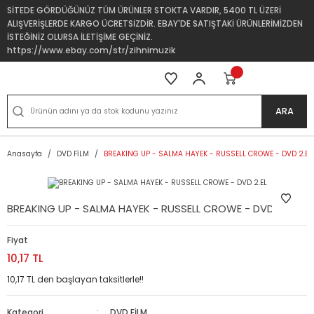
SİTEDE GÖRDÜĞÜNÜZ TÜM ÜRÜNLER STOKTA VARDIR, 5400 TL ÜZERİ
ALIŞVERİŞLERDE KARGO ÜCRETSİZDİR. EBAY'DE SATIŞTAKİ ÜRÜNLERİMİZDEN
İSTEĞİNİZ OLURSA İLETİŞİME GEÇİNİZ.
https://www.ebay.com/str/zihnimuzik
ARA
Anasayfa
DVD FİLM
BREAKING UP - SALMA HAYEK - RUSSELL CROWE - DVD 2.EL
BREAKING UP - SALMA HAYEK - RUSSELL CROWE - DVD 2.EL
Fiyat
10,17 TL
10,17 TL den başlayan taksitlerle!!
Kategori
DVD FİLM