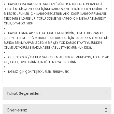
KARGOLAMA HAKKINDA; SATILAN ÜRÜNLER ALICI TARAFINDAN AKSİ
BELİRTİLMEDİKÇE 24 SAAT İÇİNDE KARGOYA VERİLİR, İLERLEYEN TARİHLERDE
BİTECEK ÜRÜNLER İÇİN KARGO BEKLETİLİR, ALICI DİĞER KARGO FİRMALARI
TERCİHİNİ BİLDİREBİLİR. TOPLU ÖDEME VE KARGO İÇİN MESAJ ATMANIZ İYİ
OLUR, DİYALOG İYİDİR.
KARGO FİRMALARININ FİYATLARI HEM İNDİRİMİM, HEM DE HER ZAMAN
ŞUBEYE TESLİM ETTİĞİM HALDE BAZI ALICILAR İÇİN PAHALI OLABİLMEKTEDİR,
BUNDA BENİM YAPABİLECEĞİM BİR ŞEY YOK, KARGO FİYATI YÜZÜNDEN
OLUMSUZ YORUM BIRAKILMASINI KABUL ETMEK MÜMKÜN DEĞİL .
GİTTİGİDİYOR\"DA HEM SATICI HEM ALICI KONUMUNDAYIM, TOPLU PLAK,
CD, KASET, DVD LERİNİZ İÇİN LÜTFEN FİYAT İSTEYİNİZ.
İLGİNİZ İÇİN ÇOK TEŞEKKÜRLER. ZİHNİMÜZİK
Taksit Seçenekleri
Önerileriniz