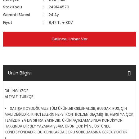
Stok Kodu
249144570
Garanti Süresi
24 Ay
Fiyat
8,47 TL + KDV
Gelince Haber Ver
Ürün Bilgisi
DİL: İNGİLİZCE
ALTYAZI:TÜRKÇE
SATIŞA KOYDUĞUMUZ TÜM ÜRÜNLER ORİJİNALDİR, BULGAR, RUS, ÇİN
MALI DEĞİLDİR, İKİNCİ ELLERİN HEPSİ KONTROLDEN GEÇMİŞTİR, HEPSİ YA ÇOK
TEMİZDİR YA DA SIFIRA YAKINDIR. ÜRÜN AÇIKLAMASINDA KONDİSYON
HAKKINDA BİR ŞEY YAZMAMIŞSAM, ÜRÜN ÇOK İYİ VE ÜSTÜNDE
KONDİSYONDADIR. BU KONULARDA SORU SORULMASINA GEREK YOKTUR