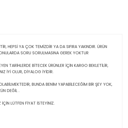
İR, HEPSİ YA ÇOK TEMİZDİR YA DA SIFIRA YAKINDIR. ÜRÜN
 KONULARDA SORU SORULMASINA GEREK YOKTUR
YEN TARİHLERDE BİTECEK ÜRÜNLER İÇİN KARGO BEKLETİLİR,
Z İYİ OLUR, DİYALOG İYİDİR.
 OLABİLMEKTEDİR, BUNDA BENİM YAPABİLECEĞİM BİR ŞEY YOK,
N DEĞİL .
ÇİN LÜTFEN FİYAT İSTEYİNİZ.