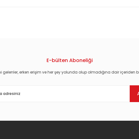
konularda yetersiz gördüğünüz noktaları öneri formunu kullanarak tarafım
E-bülten Aboneliği
i gelenler, erken erişim ve her şey yolunda olup olmadığına dair içeriden bi
Gönder