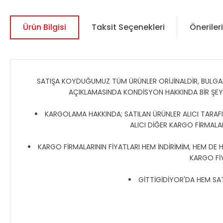
Ürün Bilgisi
Taksit Seçenekleri
Önerileri
SATIŞA KOYDUĞUMUZ TÜM ÜRÜNLER ORİJİNALDİR, BULGAR, R
AÇIKLAMASINDA KONDİSYON HAKKINDA BİR ŞE
KARGOLAMA HAKKINDA; SATILAN ÜRÜNLER ALICI TARAFIN
ALICI DİĞER KARGO FİRMALAR
KARGO FİRMALARININ FİYATLARI HEM İNDİRİMİM, HEM DE 
KARGO Fİ
GİTTİGİDİYOR'DA HEM SATI