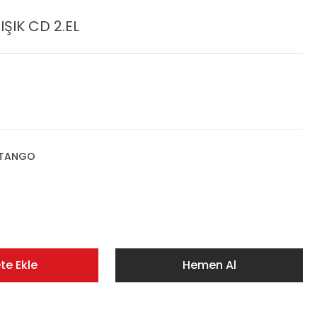
ŞIK CD 2.EL
,TANGO
te Ekle
Hemen Al