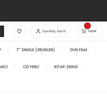
A
Sepet
Üye Girişi,
Üye Ol
P
7'' SINGLE (45LİKLER)
DVD FİLM
ANCI
CD YERLİ
KİTAP, DERGİ