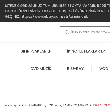
SİTEDE GÖRDÜĞÜNÜZ TÜM ÜRÜNLER STOKTA VARDIR, 5400 TL 
KARGO ÜCRETSİZDİR. EBAY'DE SATIŞTAKİ ÜRÜNLERİMİZDEN İSTE
GEÇİNİZ. https://www.ebay.com/str/zihnimuzik
SIFIR PLAKLAR LP
İKİNCİ EL PLAKLAR LP
DVD MÜZİK
BLU-RAY
VCD
Anasayfa
CD YABANCI
CD LATIN,FLAMENCO,TANGO
BRAZIL CLA