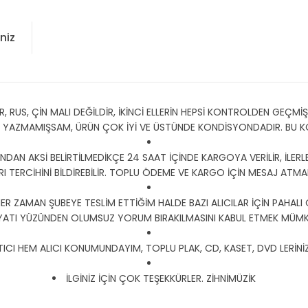
niz
US, ÇİN MALI DEĞİLDİR, İKİNCİ ELLERİN HEPSİ KONTROLDEN GEÇMİŞT
Y YAZMAMIŞSAM, ÜRÜN ÇOK İYİ VE ÜSTÜNDE KONDİSYONDADIR. BU
DAN AKSİ BELİRTİLMEDİKÇE 24 SAAT İÇİNDE KARGOYA VERİLİR, İLERLE
I TERCİHİNİ BİLDİREBİLİR. TOPLU ÖDEME VE KARGO İÇİN MESAJ ATMANI
HER ZAMAN ŞUBEYE TESLİM ETTİĞİM HALDE BAZI ALICILAR İÇİN PAHALI
YATI YÜZÜNDEN OLUMSUZ YORUM BIRAKILMASINI KABUL ETMEK MÜMKÜ
CI HEM ALICI KONUMUNDAYIM, TOPLU PLAK, CD, KASET, DVD LERİNİZ İ
İLGİNİZ İÇİN ÇOK TEŞEKKÜRLER. ZİHNİMÜZİK