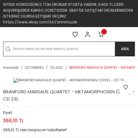
SİTEDE GÖRDÜĞÜNÜZ TÜM ÜRÜNLER STOKTA VARDIR, 5400 TL ÜZERİ
ALIŞVERİŞLERDE KARGO ÜCRETSİZDİR. EBAY'DE SATIŞTAKİ ÜRÜNLERİMİZDEN
İSTEĞİNİZ OLURSA İLETİŞİME GEÇİNİZ.
https://www.ebay.com/str/zihnimuzik
ARA
Anasayfa
CD YABANCI
CD JAZZ
BRANFORD MARSALIS QUARTET - METAMORPH
BRANFORD MARSALIS QUARTET - METAMORPHOSEN (2009) -
CD 2.EL
Fiyat
366,10 TL
366,10 TL den başlayan taksitlerle!!