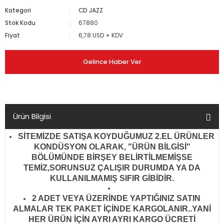
Kategori
CD JAZZ
Stok Kodu
67880
Fiyat
6,78 USD + KDV
Gelince Haber Ver
Ürün Bilgisi
SİTEMİZDE SATIŞA KOYDUĞUMUZ 2.EL ÜRÜNLER
KONDÜSYON OLARAK, "ÜRÜN BİLGİSİ"
BÖLÜMÜNDE BİRŞEY BELİRTİLMEMİŞSE
TEMİZ,SORUNSUZ ÇALIŞIR DURUMDA YA DA
KULLANILMAMIŞ SIFIR GİBİDİR
.
2 ADET VEYA ÜZERİNDE YAPTIĞINIZ SATIN
ALMALAR TEK PAKET İÇİNDE KARGOLANIR..YANİ
HER ÜRÜN İÇİN AYRI AYRI KARGO ÜCRETİ